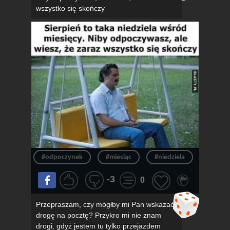
wszystko się skończy
#odpoczynek
#miesiąc
#niedziela
#konie
-3
0
Przepraszam, czy mógłby mi Pan wskazać
drogę na pocztę? Przykro mi nie znam
drogi, gdyż jestem tu tylko przejazdem