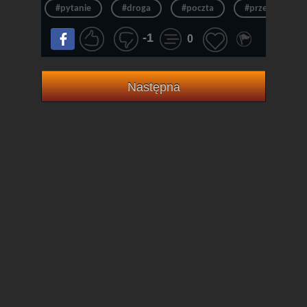
#pytanie
#droga
#poczta
#przepraszam
-1
0
Następna