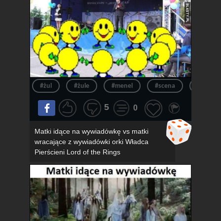
#żul
#żule
#menel
#scena
#menel
5
0
Matki idące na wywiadówkę vs matki
wracające z wywiadówki orki Władca
Pierścieni Lord of the Rings