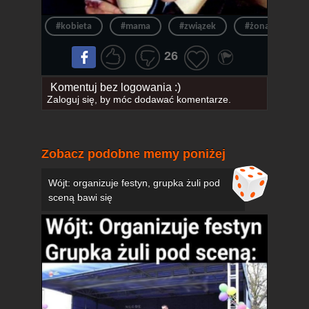
#kobieta
#mama
#związek
#żona
#f
26
Komentuj bez logowania :)
Zaloguj się
, by móc dodawać komentarze.
Zobacz podobne memy poniżej
Wójt: organizuje festyn, grupka żuli pod
sceną bawi się