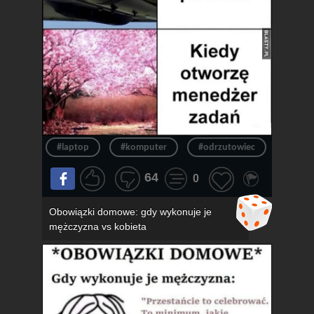
#laptop
#komputer
#odrzutowiec
#chło
64
0
Obowiązki domowe: gdy wykonuje je
mężczyzna vs kobieta