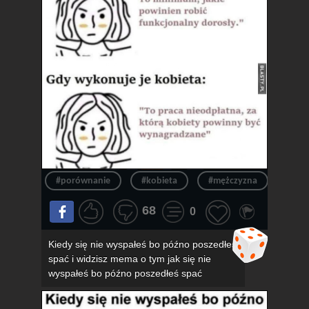
#porównanie
#kobieta
#mężczyzna
#obo
68
0
Kiedy się nie wyspałeś bo późno poszedłeś
spać i widzisz mema o tym jak się nie
wyspałeś bo późno poszedłeś spać