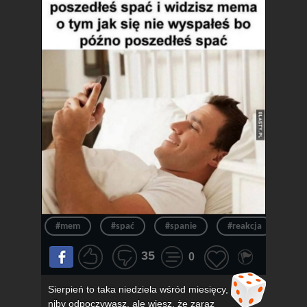
#mem
#spać
#spanie
#reakcja
#n
35
0
Sierpień to taka niedziela wśród miesięcy,
niby odpoczywasz, ale wiesz, że zaraz