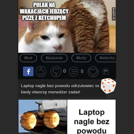
#kot
#jedzenie
#koty
#włochy
#pi
0
0
Laptop nagle bez powodu odrzutowiec vs
kiedy otworzę menedżer zadań