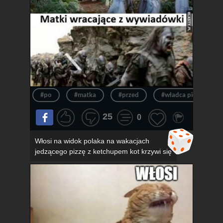
#po
#matka
#przed
#władca pierścieni
25
0
Włosi na widok polaka na wakacjach
jedzącego pizzę z ketchupem kot krzywi się