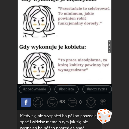
#porównanie
#kobieta
#mężczyzna
#obo
68
0
Kiedy się nie wyspałeś bo późno poszedłeś
spać i widzisz mema o tym jak się nie
wyspałeś bo późno poszedłeś spać