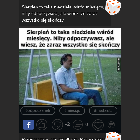
Sierpień to taka niedziela wśród miesięcy,
niby odpoczywasz, ale wiesz, że zaraz
wszystko się skończy
#odpoczynek
#miesiąc
#niedziela
#konie
-2
0
Przepraszam, czy mógłby mi Pan wskazać