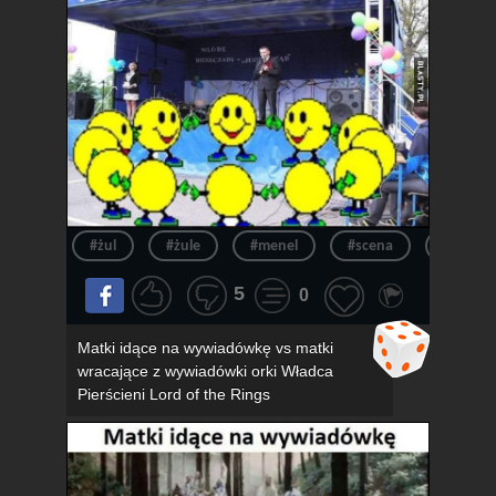
#żul
#żule
#menel
#scena
#menel
5
0
Matki idące na wywiadówkę vs matki
wracające z wywiadówki orki Władca
Pierścieni Lord of the Rings