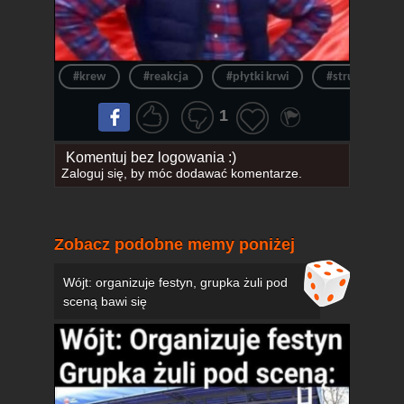
#krew
#reakcja
#płytki krwi
#strup
1
Komentuj bez logowania :)
Zaloguj się
, by móc dodawać komentarze.
Zobacz podobne memy poniżej
Wójt: organizuje festyn, grupka żuli pod
sceną bawi się