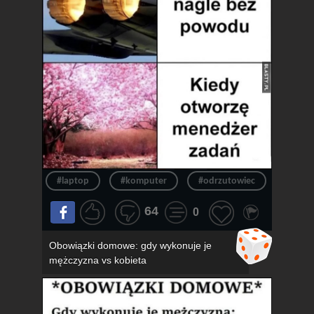
#laptop
#komputer
#odrzutowiec
#chło
64
0
Obowiązki domowe: gdy wykonuje je
mężczyzna vs kobieta