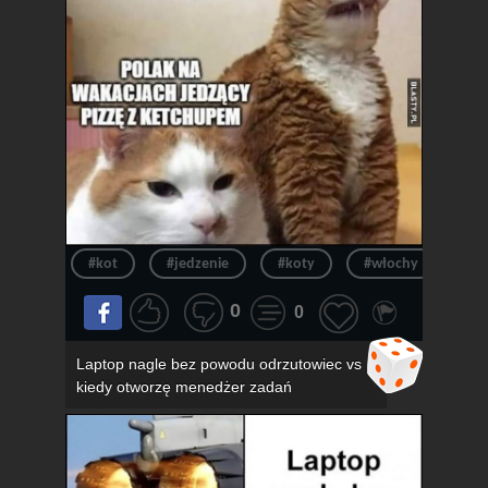
#kot
#jedzenie
#koty
#włochy
#pi
0
0
Laptop nagle bez powodu odrzutowiec vs
kiedy otworzę menedżer zadań