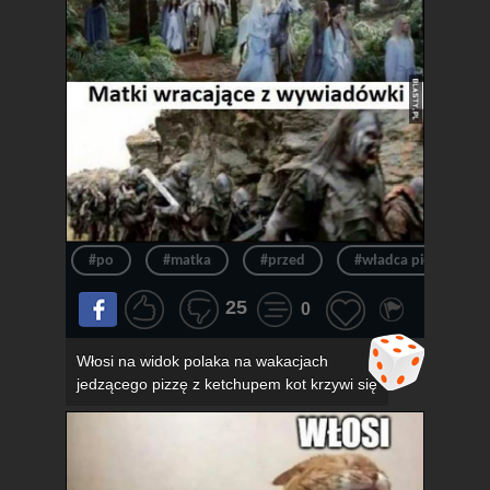
#po
#matka
#przed
#władca pierścieni
25
0
Włosi na widok polaka na wakacjach
jedzącego pizzę z ketchupem kot krzywi się