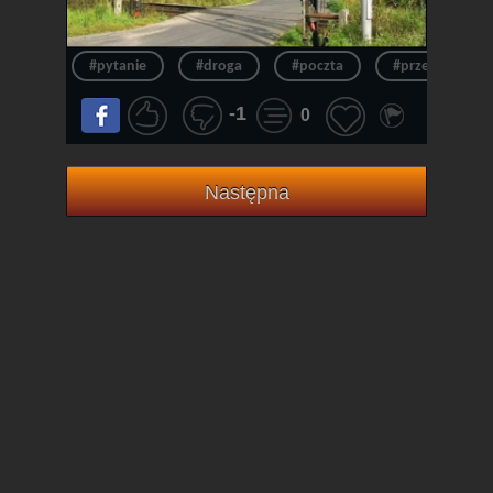
#pytanie
#droga
#poczta
#przepraszam
-1
0
Następna