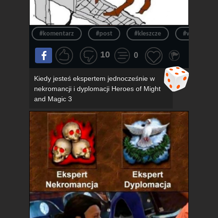
#komentarz
#post
#kleszcze
#wpis
10
0
Kiedy jesteś ekspertem jednocześnie w
nekromancji i dyplomacji Heroes of Might
and Magic 3