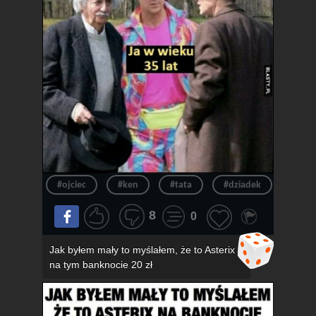
#ojciec
#ken
#tata
#dziadek
#wie
8
0
Jak byłem mały to myślałem, że to Asterix
na tym banknocie 20 zł