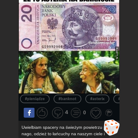
#pieniądze
#banknot
#asterix
#pieniądz
4
0
Uwielbiam spacery na świeżym powietrzu
nago, odzież to łańcuchy na naszym ciele i