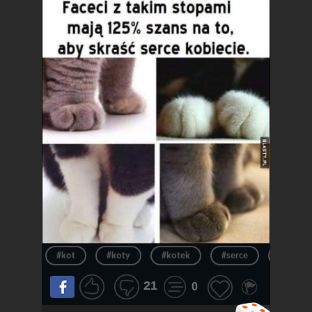
#kot
#koty
#kotek
#serce
#kotki
21
0