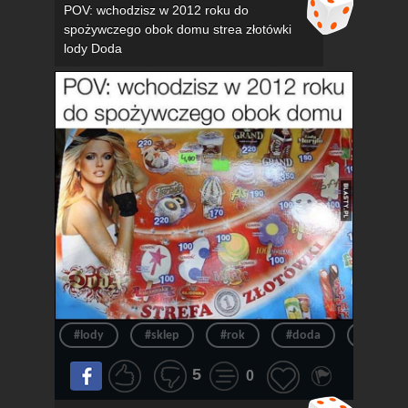
POV: wchodzisz w 2012 roku do
spożywczego obok domu strea złotówki
lody Doda
#lody
#sklep
#rok
#doda
#pov
5
0