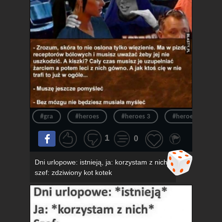
#gra
#heroes
#heroes 3
#heroes of migh
1
0
Dni urlopowe: istnieją, ja: korzystam z nich,
szef: zdziwiony kot kotek