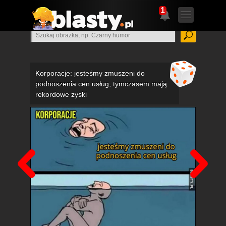
1
Korporacje: jesteśmy zmuszeni do
podnoszenia cen usług, tymczasem mają
rekordowe zyski
Poprzedni
Nas