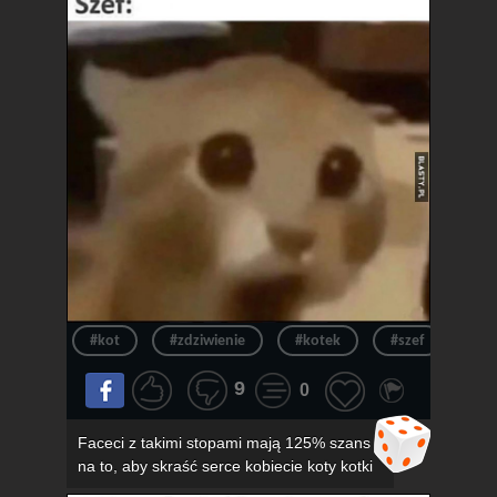
#kot
#zdziwienie
#kotek
#szef
#ur
9
0
Faceci z takimi stopami mają 125% szans
na to, aby skraść serce kobiecie koty kotki