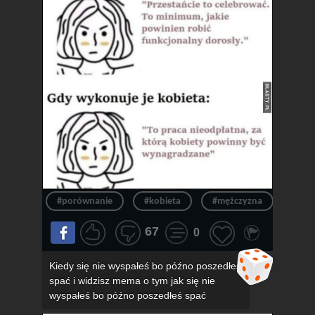
#porównanie
#kobieta
#mężczyzna
#obo
67
0
Kiedy się nie wyspałeś bo późno poszedłeś
spać i widzisz mema o tym jak się nie
wyspałeś bo późno poszedłeś spać