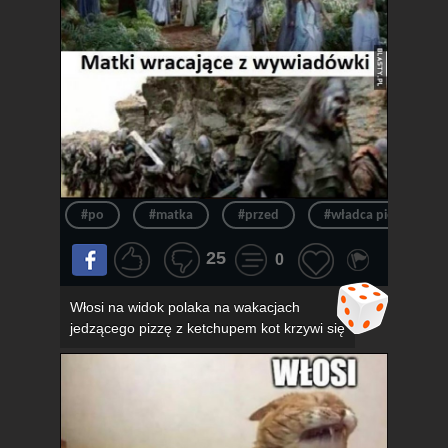
#po
#matka
#przed
#władca pierścieni
25
0
Włosi na widok polaka na wakacjach
jedzącego pizzę z ketchupem kot krzywi się