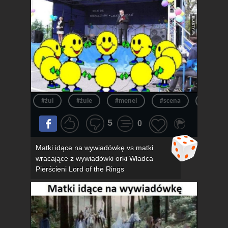
#żul
#żule
#menel
#scena
#menel
5
0
Matki idące na wywiadówkę vs matki
wracające z wywiadówki orki Władca
Pierścieni Lord of the Rings