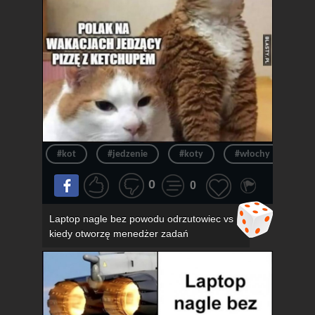
#kot
#jedzenie
#koty
#włochy
#pi
0
0
Laptop nagle bez powodu odrzutowiec vs
kiedy otworzę menedżer zadań