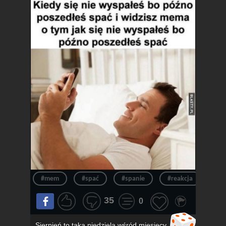
#mem
#spać
#spanie
#reakcja
#n
35
0
Sierpień to taka niedziela wśród miesięcy,