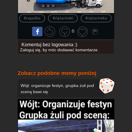
#zagadka
#ciężarówki
#ciężarówka
#przyś
6
Komentuj bez logowania :)
Zaloguj się
, by móc dodawać komentarze.
Zobacz podobne memy poniżej
Wójt: organizuje festyn, grupka żuli pod
sceną bawi się