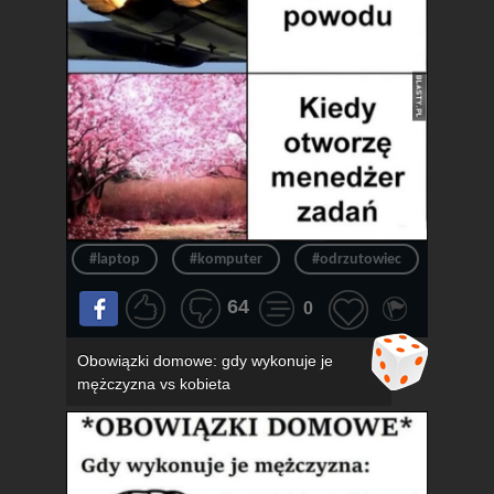
#laptop
#komputer
#odrzutowiec
#chło
64
0
Obowiązki domowe: gdy wykonuje je
mężczyzna vs kobieta