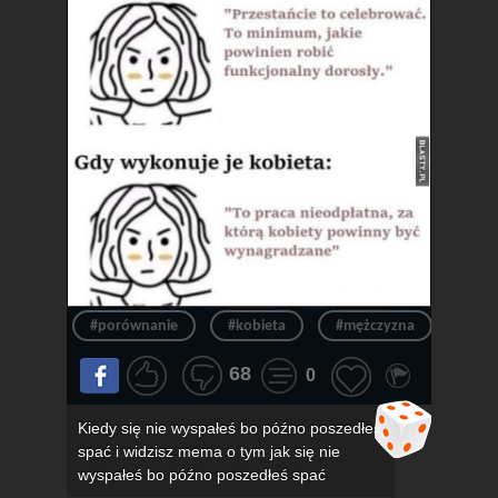
#porównanie
#kobieta
#mężczyzna
#obo
68
0
Kiedy się nie wyspałeś bo późno poszedłeś
spać i widzisz mema o tym jak się nie
wyspałeś bo późno poszedłeś spać