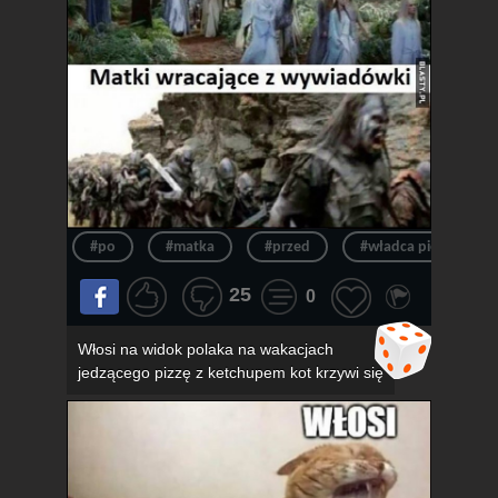
#po
#matka
#przed
#władca pierścieni
25
0
Włosi na widok polaka na wakacjach
jedzącego pizzę z ketchupem kot krzywi się