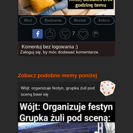
#kot
#jedzenie
#kotek
#okno
#samo
7
Komentuj bez logowania :)
Zaloguj się
, by móc dodawać komentarze.
Zobacz podobne memy poniżej
Wójt: organizuje festyn, grupka żuli pod
sceną bawi się