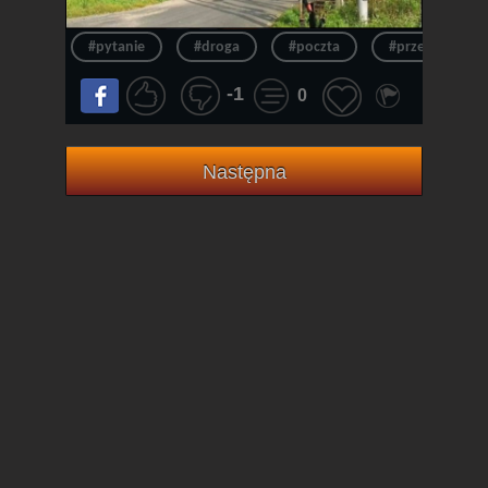
#pytanie
#droga
#poczta
#przepraszam
-1
0
Następna