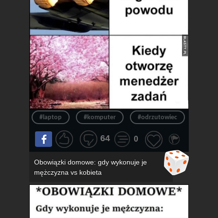
#laptop
#komputer
#odrzutowiec
#chło
64
0
Obowiązki domowe: gdy wykonuje je
mężczyzna vs kobieta