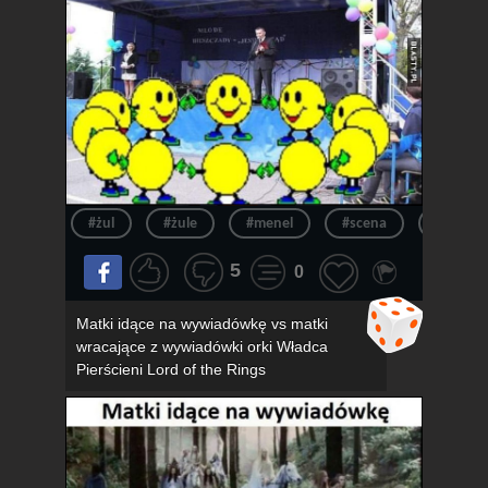
#żul
#żule
#menel
#scena
#menel
5
0
Matki idące na wywiadówkę vs matki
wracające z wywiadówki orki Władca
Pierścieni Lord of the Rings