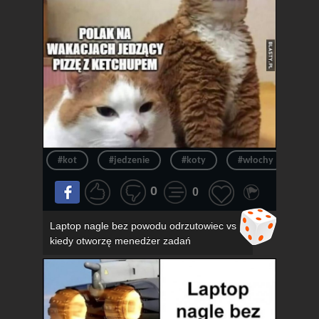
#kot
#jedzenie
#koty
#włochy
#pi
0
0
Laptop nagle bez powodu odrzutowiec vs
kiedy otworzę menedżer zadań