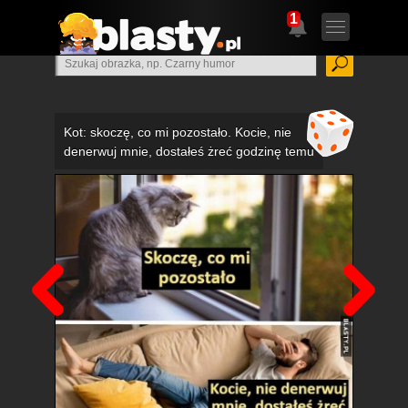
1
Kot: skoczę, co mi pozostało. Kocie, nie
denerwuj mnie, dostałeś żreć godzinę temu
Poprzedni
Nas