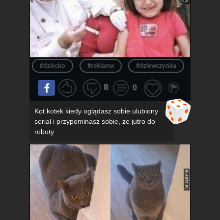
#dziecko
#reklama
#dziewczynka
#okula
8
0
Kot kotek kiedy oglądasz sobie ulubiony
serial i przypominasz sobie, że jutro do
roboty