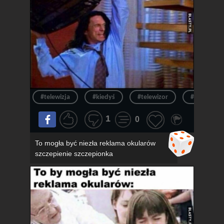
#telewizja
#kiedyś
#telewizor
#ból
1
0
To mogła być niezła reklama okularów
szczepienie szczepionka