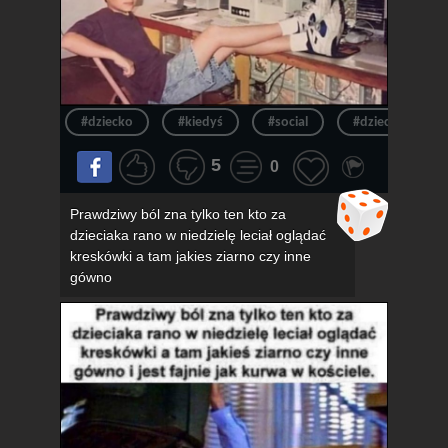
#dziecko
#kiedyś
#social
#dzieciak
5
0
Prawdziwy ból zna tylko ten kto za
dzieciaka rano w niedzielę leciał oglądać
kreskówki a tam jakies ziarno czy inne
gówno