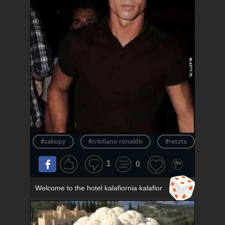
#zakupy
#cristiano ronaldo
#reszta
#ron
1
0
Welcome to the hotel kalafiornia kalafior