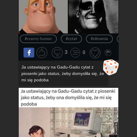
#czarny humor
#cytat
#siłownia
#siłka
3
0
Ja ustawiający na Gadu-Gadu cytat z
piosenki jako status, żeby domysliła się, że
mi się podoba