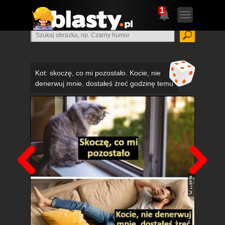
1
Kot: skoczę, co mi pozostało. Kocie, nie
denerwuj mnie, dostałeś żreć godzinę temu
Poprzedni
Nas