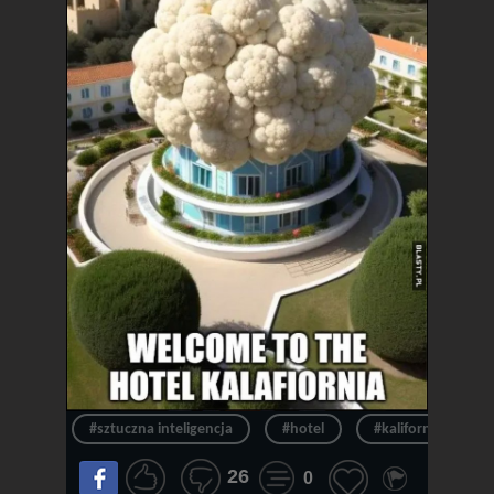
#sztuczna inteligencja
#hotel
#kalifornia
26
0