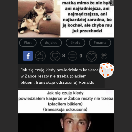
#kot
#ojciec
#koty
#mama
#związ
8
0
Jak się czuję kiedy powiedziałem kasjerce
w Żabce reszty nie trzeba (płaciłem
blikiem, transakcja odrzucona) Ronaldo