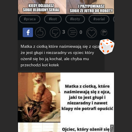
#praca
#kot
#koty
#serial
#kotek
3
0
Matka z ciotką które naśmiewają się z ojca,
że jest głupi i niezaradny vs ojciec który
ożenił się bo ją kochał, ale chyba mu
przechodzi kot kotek