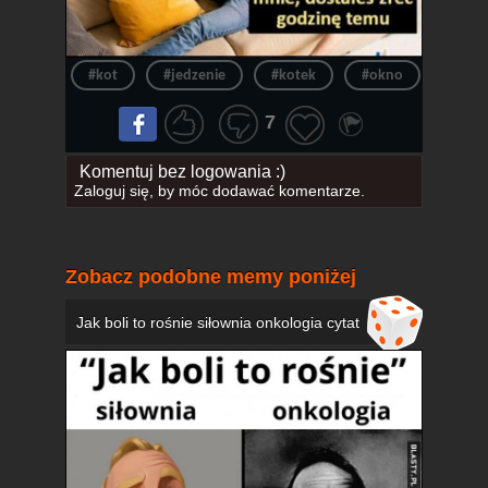
#kot
#jedzenie
#kotek
#okno
#samo
7
Komentuj bez logowania :)
Zaloguj się
, by móc dodawać komentarze.
Zobacz podobne memy poniżej
Jak boli to rośnie siłownia onkologia cytat