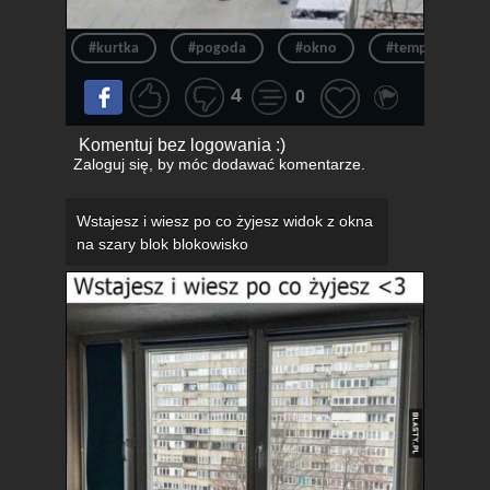
#kurtka
#pogoda
#okno
#temperatura
4
0
Komentuj bez logowania :)
Zaloguj się
, by móc dodawać komentarze.
Wstajesz i wiesz po co żyjesz widok z okna
na szary blok blokowisko