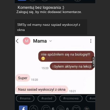
Komentuj bez logowania :)
Zaloguj się
, by móc dodawać komentarze.
SMSy od mamy nasz sąsiad wyskoczył z
okna
#mama
#sasiad
#rozmowa
#sms
#
6
0