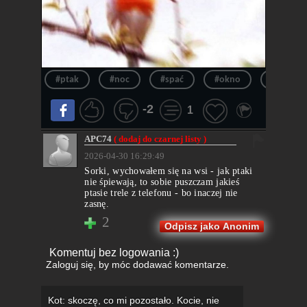
#ptak
#noc
#spać
#okno
#spanie
-2
1
APC74
( dodaj do czarnej listy )
2026-04-30 16:29:49
Sorki, wychowałem się na wsi - jak ptaki
nie śpiewają, to sobie puszczam jakieś
ptasie trele z telefonu - bo inaczej nie
zasnę.
2
Odpisz jako Anonim
Komentuj bez logowania :)
Zaloguj się
, by móc dodawać komentarze.
Kot: skoczę, co mi pozostało. Kocie, nie