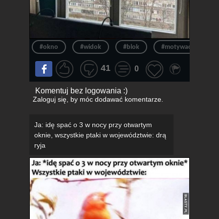
#okno
#widok
#blok
#motywacja
41
0
Komentuj bez logowania :)
Zaloguj się
, by móc dodawać komentarze.
Ja: idę spać o 3 w nocy przy otwartym
oknie, wszystkie ptaki w województwie: drą
ryja