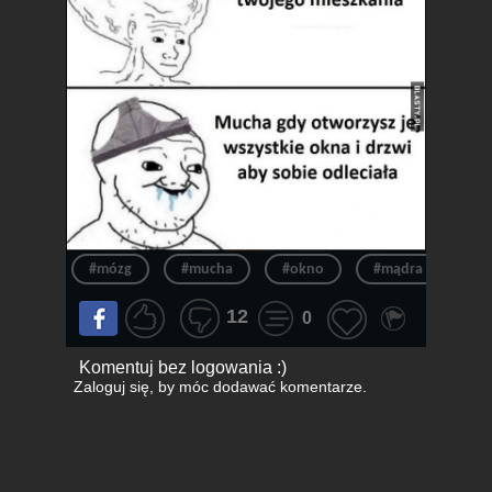
#mózg
#mucha
#okno
#mądra
#in
12
0
Komentuj bez logowania :)
Zaloguj się
, by móc dodawać komentarze.