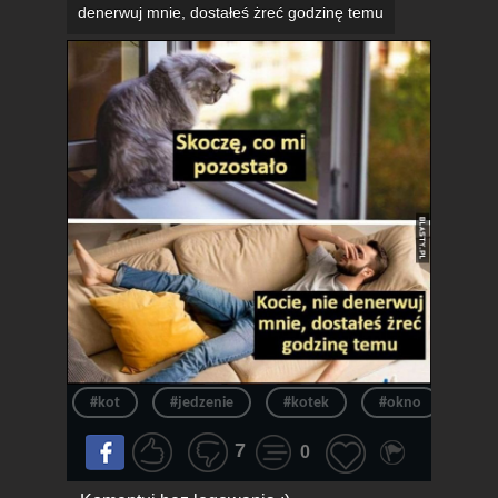
denerwuj mnie, dostałeś żreć godzinę temu
#kot
#jedzenie
#kotek
#okno
#sa
7
0