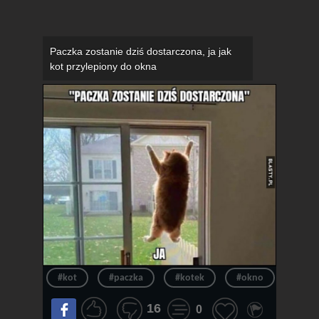
Paczka zostanie dziś dostarczona, ja jak
kot przylepiony do okna
#kot
#paczka
#kotek
#okno
#czek
16
0