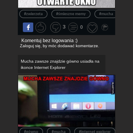
#zwierzeta
#śmieszne memy
#mucha
#up
3
0
Komentuj bez logowania :)
Zaloguj się
, by móc dodawać komentarze.
Mucha zawsze znajdzie gówno usiadła na
ikonce Internet Explorer
#gówno
#mucha
#internet explorer