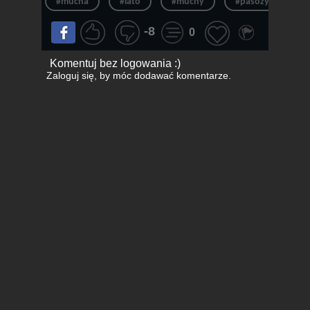
#mucha
#lato
#muchy
#pasożyty
-8
0
Komentuj bez logowania :)
Zaloguj się
, by móc dodawać komentarze.