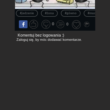
#jedzenie
#żona
#gówno
#mucha
0
0
Komentuj bez logowania :)
Zaloguj się
, by móc dodawać komentarze.