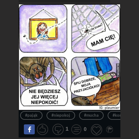
#pająk
#niepokoj
#mucha
#komiks
1
0