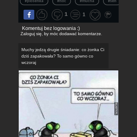
#piosenka
#noc
#mucha
#sen
#sp
1
1
Komentuj bez logowania :)
Zaloguj się
, by móc dodawać komentarze.
Muchy jedzą drugie śniadanie: co żonka Ci
dziś zapakowała? To samo gówno co
wczoraj