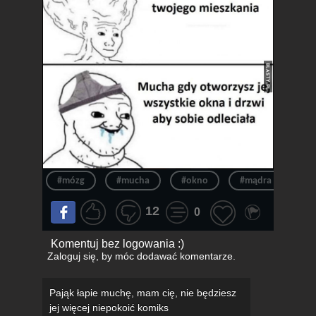
#mózg
#mucha
#okno
#mądra
#in
12
0
Komentuj bez logowania :)
Zaloguj się
, by móc dodawać komentarze.
Pająk łapie muchę, mam cię, nie będziesz
jej więcej niepokoić komiks