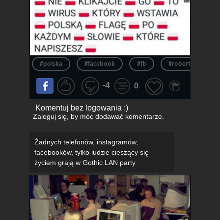
#polska
#facebook
#fb
#robert kubica
-4
0
Komentuj bez logowania :)
Zaloguj się
, by móc dodawać komentarze.
Żadnych telefonów, instagramów,
facebooków, tylko ludzie cieszący się
życiem grają w Gothic LAN party