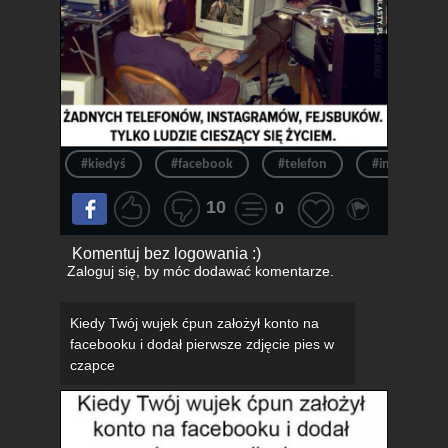
#kiedyś
#facebook
#telefon
#instagram
10
0
Komentuj bez logowania :)
Zaloguj się
, by móc dodawać komentarze.
Kiedy Twój wujek ćpun założył konto na
facebooku i dodał pierwsze zdjęcie pies w
czapce