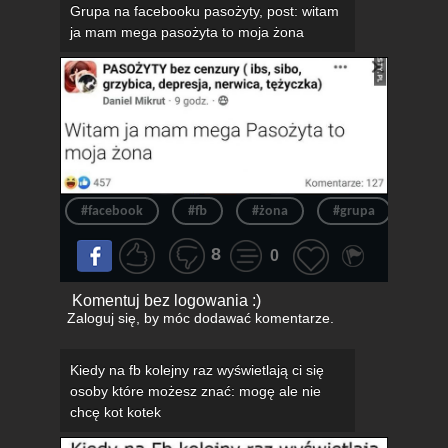
Grupa na facebooku pasożyty, post: witam
ja mam mega pasożyta to moja żona
#facebook
#fb
#żona
#grupa
#pos
8
0
Komentuj bez logowania :)
Zaloguj się
, by móc dodawać komentarze.
Kiedy na fb kolejny raz wyświetlają ci się
osoby które możesz znać: mogę ale nie
chcę kot kotek