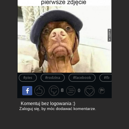
#pies
#rodzina
#facebook
#fb
#zd
8
0
Komentuj bez logowania :)
Zaloguj się
, by móc dodawać komentarze.