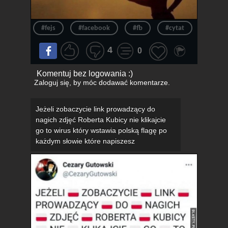
#fejs
#facebook
#fb
#cytat
#ćwicz
4
0
Komentuj bez logowania :)
Zaloguj się
, by móc dodawać komentarze.
Jeżeli zobaczycie link prowadzący do
nagich zdjęć Roberta Kubicy nie klikajcie
go to wirus który wstawia polską flagę po
każdym słowie które napiszesz