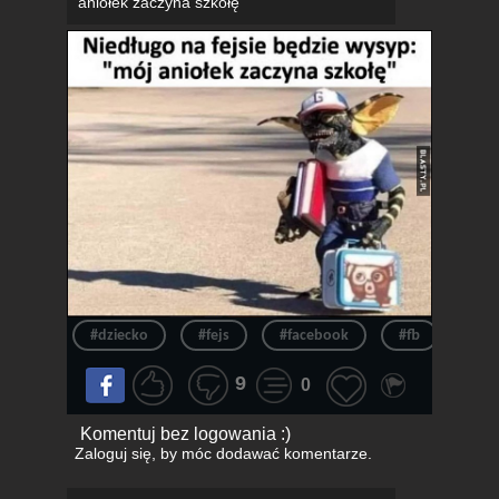
aniołek zaczyna szkołę"
#dziecko
#fejs
#facebook
#fb
#szk
9
0
Komentuj bez logowania :)
Zaloguj się
, by móc dodawać komentarze.