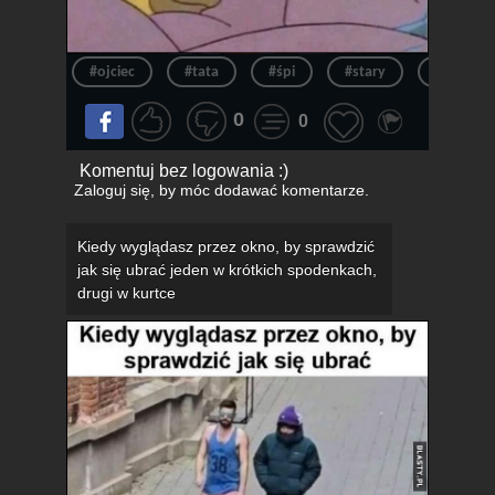
#ojciec
#tata
#śpi
#stary
#spanie
0
0
Komentuj bez logowania :)
Zaloguj się
, by móc dodawać komentarze.
Kiedy wyglądasz przez okno, by sprawdzić
jak się ubrać jeden w krótkich spodenkach,
drugi w kurtce