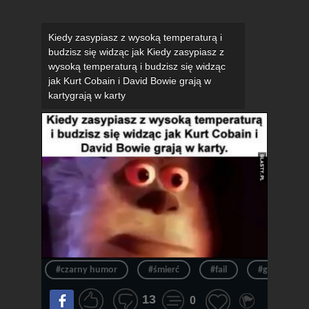
Kiedy zasypiasz z wysoką temperaturą i
budzisz się widząc jak Kiedy zasypiasz z
wysoką temperaturą i budzisz się widząc
jak Kurt Cobain i David Bowie grają w
kartygrają w karty
#czarny humor
#śmierć
#fail
#gorączka
13
0