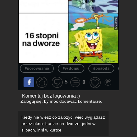
#porównanie
#w domu
#pogoda
#dom
5
0
Komentuj bez logowania :)
Zaloguj się
, by móc dodawać komentarze.
Kiedy nie wiesz co założyć, więc wyglądasz
przez okno. Ludzie na dworze: jedni w
slipach, inni w kurtce