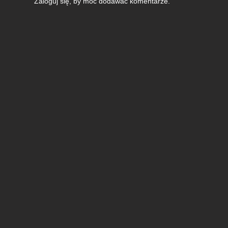
Zaloguj się
, by móc dodawać komentarze.