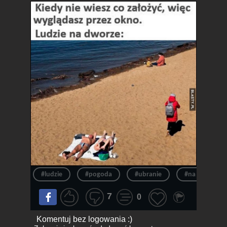
#ludzie
#pogoda
#ubranie
#na dworze
7
0
Komentuj bez logowania :)