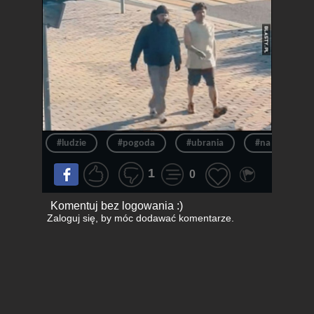
#ludzie
#pogoda
#ubrania
#na dworze
1
0
Komentuj bez logowania :)
Zaloguj się
, by móc dodawać komentarze.