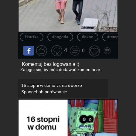
#kurtka
#pogoda
#okno
#temperatura
4
0
Komentuj bez logowania :)
Zaloguj się
, by móc dodawać komentarze.
16 stopni w domu vs na dworze
Spongebob porównanie