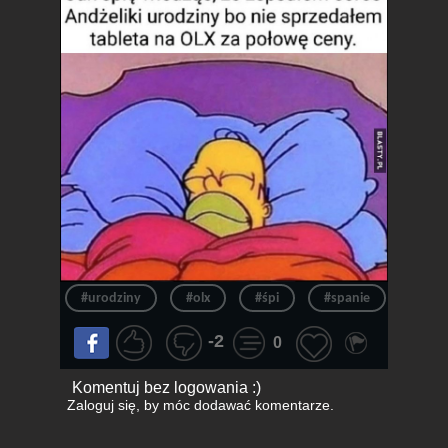
#urodziny
#olx
#śpi
#spanie
#tabl
-2
0
Komentuj bez logowania :)
Zaloguj się
, by móc dodawać komentarze.