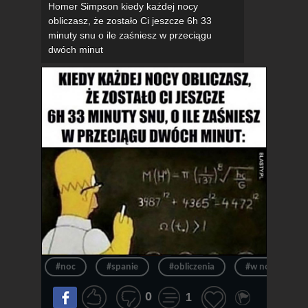
Homer Simpson kiedy każdej nocy
obliczasz, że zostało Ci jeszcze 6h 33
minuty snu o ile zaśniesz w przeciągu
dwóch minut
#noc
#spanie
#obliczenia
#w nocy
0
1