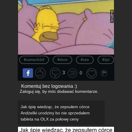
#samochód
#dom
#sen
#śpi
#wie
3
0
Komentuj bez logowania :)
Zaloguj się
, by móc dodawać komentarze.
Jak śpię wiedząc, że zepsułem córce
Andżeliki urodziny bo nie sprzedałem
tableta na OLX za połowę ceny