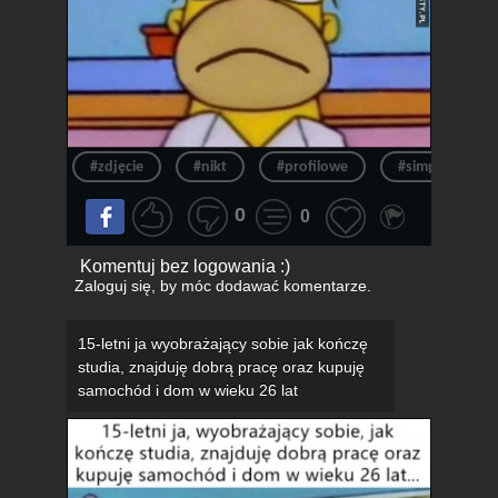
#zdjęcie
#nikt
#profilowe
#simpsonowie
0
0
Komentuj bez logowania :)
Zaloguj się
, by móc dodawać komentarze.
15-letni ja wyobrażający sobie jak kończę
studia, znajduję dobrą pracę oraz kupuję
samochód i dom w wieku 26 lat