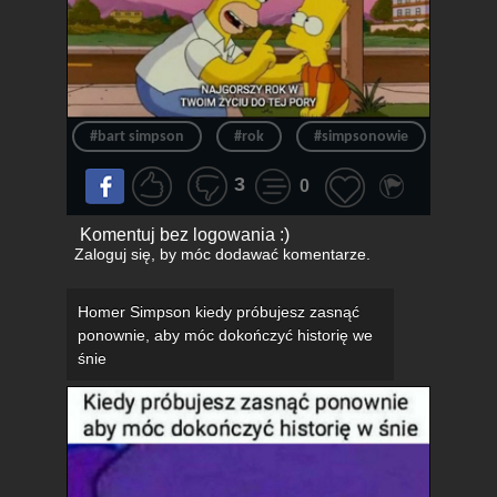
#bart simpson
#rok
#simpsonowie
#hom
3
0
Komentuj bez logowania :)
Zaloguj się
, by móc dodawać komentarze.
Homer Simpson kiedy próbujesz zasnąć
ponownie, aby móc dokończyć historię we
śnie