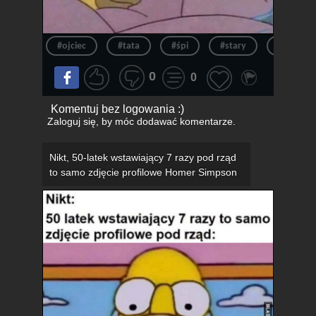
#ojciec
#tata
#śpi
#stary
#spanie
0
0
Komentuj bez logowania :)
Zaloguj się
, by móc dodawać komentarze.
Nikt, 50-latek wstawiający 7 razy pod rząd
to samo zdjęcie profilowe Homer Simpson