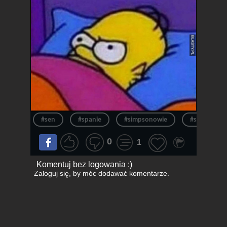
#sen
#spanie
#simpsonowie
#simpson
0
1
Komentuj bez logowania :)
Zaloguj się
, by móc dodawać komentarze.