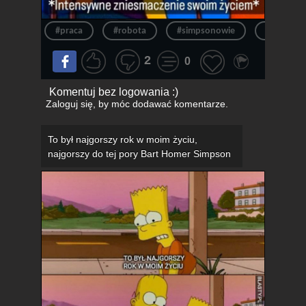
#praca
#robota
#simpsonowie
#the sim
2
0
Komentuj bez logowania :)
Zaloguj się
, by móc dodawać komentarze.
To był najgorszy rok w moim życiu,
najgorszy do tej pory Bart Homer Simpson