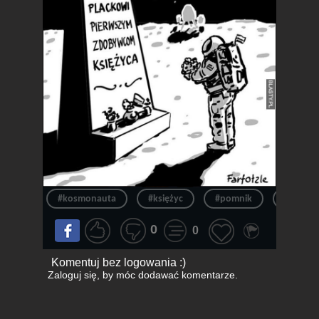
#kosmonauta
#księżyc
#pomnik
#jacek
0
0
Komentuj bez logowania :)
Zaloguj się
, by móc dodawać komentarze.