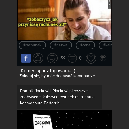
#rachunek
#nazwa
#cena
#kelnerka
23
0
Komentuj bez logowania :)
Zaloguj się
, by móc dodawać komentarze.
Pomnik Jackowi i Plackowi pierwszym
zdobywcom księzyca rysunek astronauta
kosmonauta Farfotzle