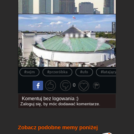
#sejm
#przeróbka
#ufo
#latający spodek
0
Komentuj bez logowania :)
Zaloguj się
, by móc dodawać komentarze.
Zobacz podobne memy poniżej