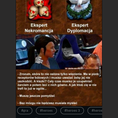
#gra
#heroes
#heroes 3
#heroes of migh