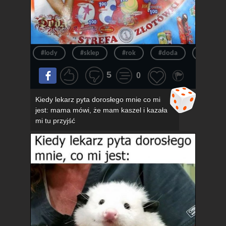
#lody
#sklep
#rok
#doda
#pov
5
0
Kiedy lekarz pyta dorosłego mnie co mi
jest: mama mówi, że mam kaszel i kazała
mi tu przyjść