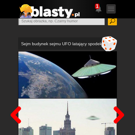
1
Sejm budynek sejmu UFO latający spodek
Poprzedni
Nas