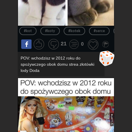
#kot
#koty
#kotek
#serce
#kotki
21
0
POV: wchodzisz w 2012 roku do
spożywczego obok domu strea złotówki
lody Doda