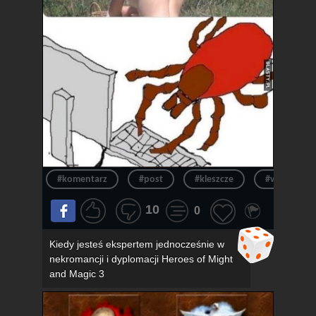
#komentarz
#post
#kleszcze
#wpis
10
0
Kiedy jesteś ekspertem jednocześnie w
nekromancji i dyplomacji Heroes of Might
and Magic 3