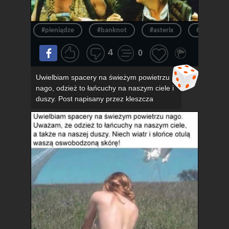
#pieniądze
#banknot
#asterix
#pieniądz
4
0
Uwielbiam spacery na świeżym powietrzu
nago, odzież to łańcuchy na naszym ciele i
duszy. Post napisany przez kleszcza