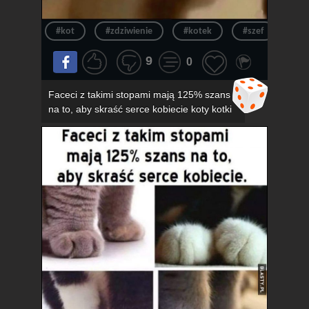
#kot
#zdziwienie
#kotek
#szef
#ur
9
0
Faceci z takimi stopami mają 125% szans
na to, aby skraść serce kobiecie koty kotki