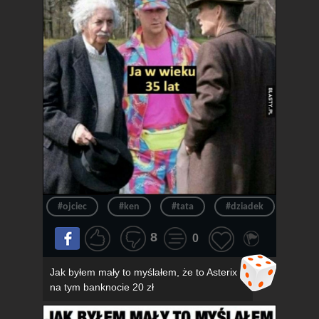
#ojciec
#ken
#tata
#dziadek
#wie
8
0
Jak byłem mały to myślałem, że to Asterix
na tym banknocie 20 zł