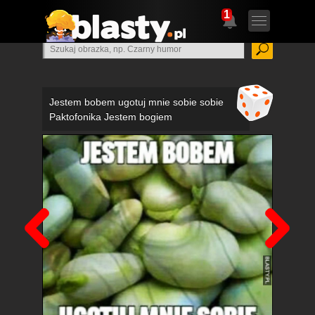
1
Jestem bobem ugotuj mnie sobie sobie
Paktofonika Jestem bogiem
Poprzedni
Nas