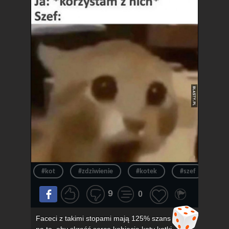
#kot
#zdziwienie
#kotek
#szef
#ur
9
0
Faceci z takimi stopami mają 125% szans