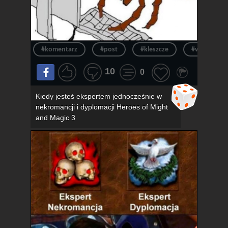
#komentarz
#post
#kleszcze
#wpis
10
0
Kiedy jesteś ekspertem jednocześnie w
nekromancji i dyplomacji Heroes of Might
and Magic 3