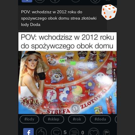
POV: wchodzisz w 2012 roku do
spożywczego obok domu strea złotówki
lody Doda
#lody
#sklep
#rok
#doda
#pov
5
0