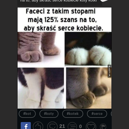
na to, aby skraść serce kobiecie koty kotki
#kot
#koty
#kotek
#serce
#kotki
21
0