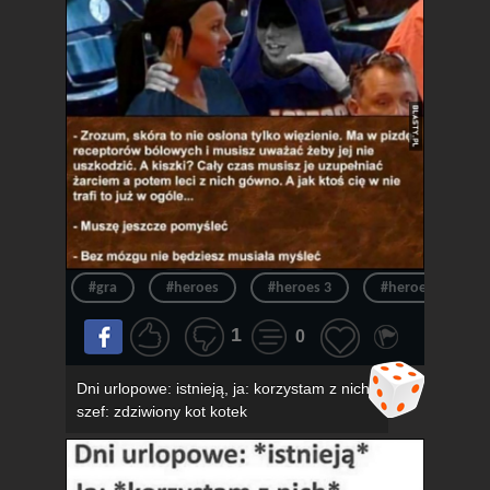
#gra
#heroes
#heroes 3
#heroes of migh
1
0
Dni urlopowe: istnieją, ja: korzystam z nich,
szef: zdziwiony kot kotek