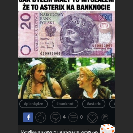
#pieniądze
#banknot
#asterix
#pieniądz
4
0
Uwielbiam spacery na świeżym powietrzu