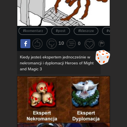
#komentarz
#post
#kleszcze
#wpis
10
0
Kiedy jesteś ekspertem jednocześnie w
nekromancji i dyplomacji Heroes of Might
and Magic 3