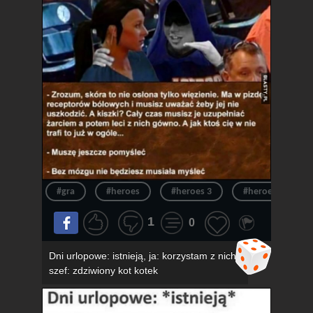
#gra
#heroes
#heroes 3
#heroes of migh
1
0
Dni urlopowe: istnieją, ja: korzystam z nich,
szef: zdziwiony kot kotek