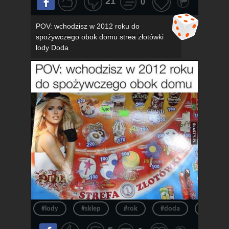
21
0
POV: wchodzisz w 2012 roku do
spożywczego obok domu strea złotówki
lody Doda
#lody
#sklep
#rok
#doda
#pov