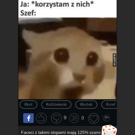
#kot
#zdziwienie
#kotek
#szef
#ur
9
0
Faceci z takimi stopami mają 125% szans