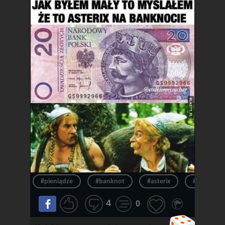
#pieniądze
#banknot
#asterix
#pieniądz
4
0