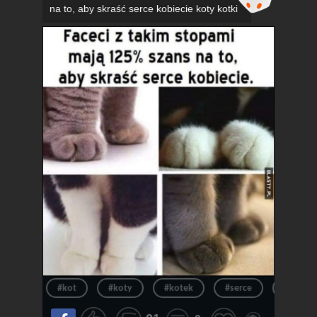
na to, aby skraść serce kobiecie koty kotki
#kot
#koty
#kotek
#serce
#kotki