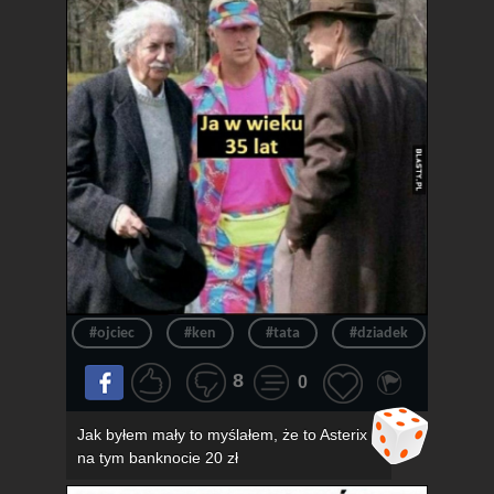
#ojciec
#ken
#tata
#dziadek
#wie
8
0
Jak byłem mały to myślałem, że to Asterix
na tym banknocie 20 zł