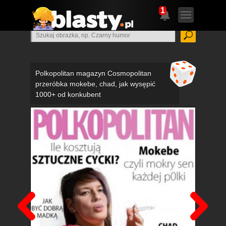
1
Polkopolitan magazyn Cosmopolitan
przeróbka mokebe, chad, jak wysępić
1000+ od konkubent
Poprzedni
Nas