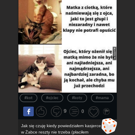
#kot
#ojciec
#koty
#mama
#związ
9
0
Jak się czuję kiedy powiedziałem kasjerce
w Żabce reszty nie trzeba (płaciłem