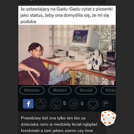
#dziecko
#kiedyś
#social
#dzieciak
5
0
Prawdziwy ból zna tylko ten kto za
dzieciaka rano w niedzielę leciał oglądać
kreskówki a tam jakies ziarno czy inne