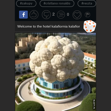
#zakupy
#cristiano ronaldo
#reszta
#ron
2
0
Welcome to the hotel kalafiornia kalafior