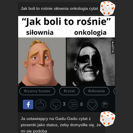
Jak boli to rośnie siłownia onkologia cytat
#czarny humor
#cytat
#siłownia
#siłka
3
0
Ja ustawiający na Gadu-Gadu cytat z
piosenki jako status, żeby domysliła się, że
mi się podoba