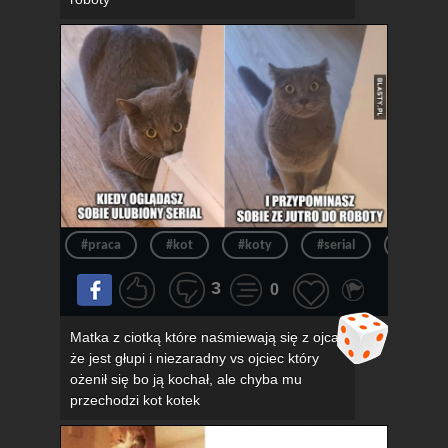
#praca
#kot
#koty
#serial
#kotek
3
0
Matka z ciotką które naśmiewają się z ojca,
że jest głupi i niezaradny vs ojciec który
ożenił się bo ją kochał, ale chyba mu
przechodzi kot kotek