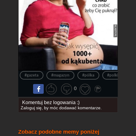
#gazeta
#magazyn
#pólka
#polki
#p
0
Komentuj bez logowania :)
Zaloguj się
, by móc dodawać komentarze.
Zobacz podobne memy poniżej