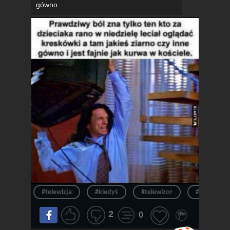
gówno
#telewizja
#kiedyś
#telewizor
#ból
2
0