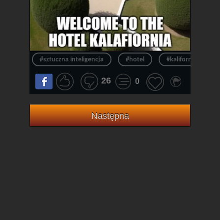
#sztuczna inteligencja
#hotel
#kalifornia
26
0
Następna