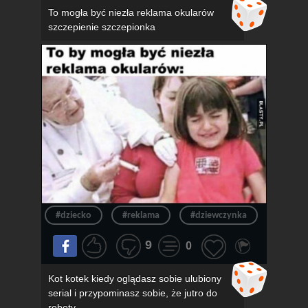
To mogła być niezła reklama okularów
szczepienie szczepionka
#dziecko
#reklama
#dziewczynka
#okula
9
0
Kot kotek kiedy oglądasz sobie ulubiony
serial i przypominasz sobie, że jutro do
roboty