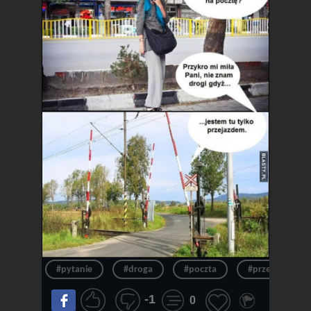
#pytanie
#droga
#poczta
#przepraszam
-1
0