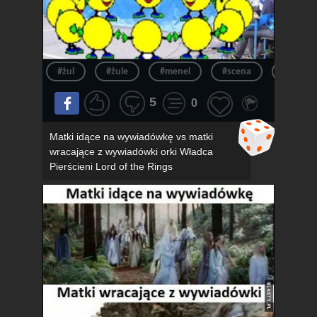
#żul
#żule
#menel
#scena
#menel
5
0
Matki idące na wywiadówkę vs matki
wracające z wywiadówki orki Władca
Pierścieni Lord of the Rings