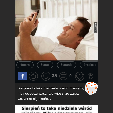
#mem
#spać
#spanie
#reakcja
#n
35
0
Sierpień to taka niedziela wśród miesięcy,
niby odpoczywasz, ale wiesz, że zaraz
wszystko się skończy