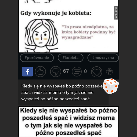
#porównanie
#kobieta
#mężczyzna
#obo
67
0
Kiedy się nie wyspałeś bo późno poszedłeś
spać i widzisz mema o tym jak się nie
wyspałeś bo późno poszedłeś spać