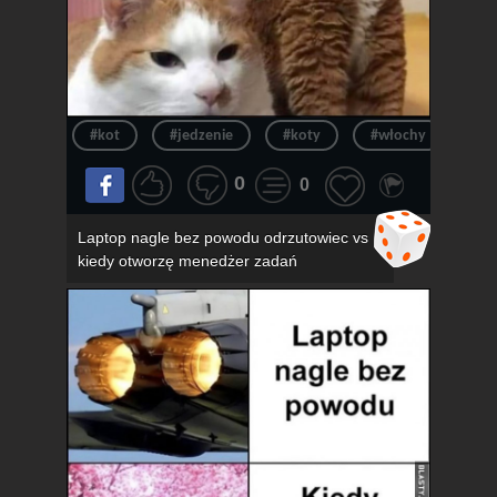
#kot
#jedzenie
#koty
#włochy
#pi
0
0
Laptop nagle bez powodu odrzutowiec vs
kiedy otworzę menedżer zadań