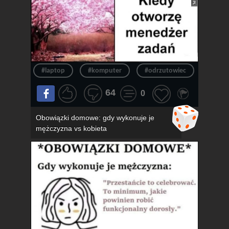
#laptop
#komputer
#odrzutowiec
#chło
64
0
Obowiązki domowe: gdy wykonuje je
mężczyzna vs kobieta