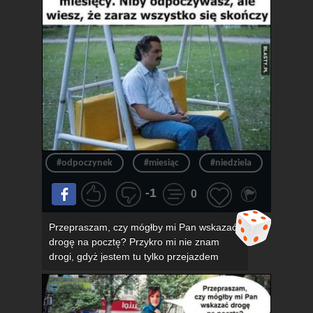
#odpoczynek
#miesiąc
#niedziela
#konie
-1
0
Przepraszam, czy mógłby mi Pan wskazać
drogę na pocztę? Przykro mi nie znam
drogi, gdyż jestem tu tylko przejazdem