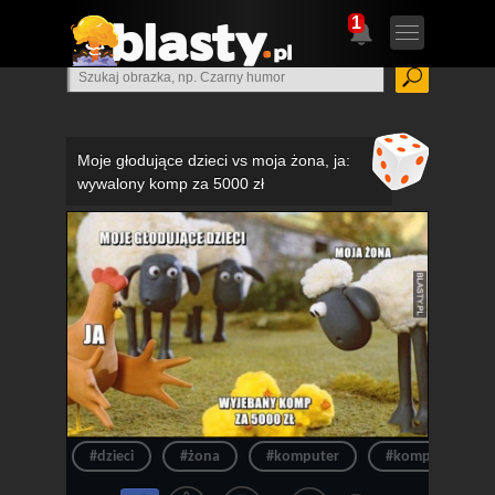
1
Moje głodujące dzieci vs moja żona, ja:
wywalony komp za 5000 zł
#dzieci
#żona
#komputer
#komp
#j