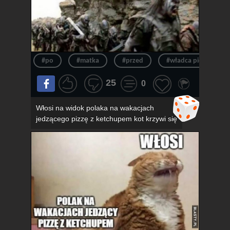
#po
#matka
#przed
#władca pierścieni
25
0
Włosi na widok polaka na wakacjach
jedzącego pizzę z ketchupem kot krzywi się