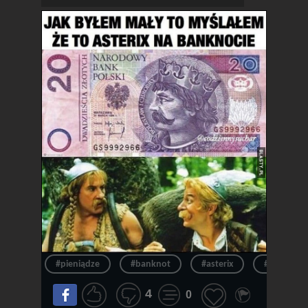
#pieniądze
#banknot
#asterix
#pieniądz
4
0