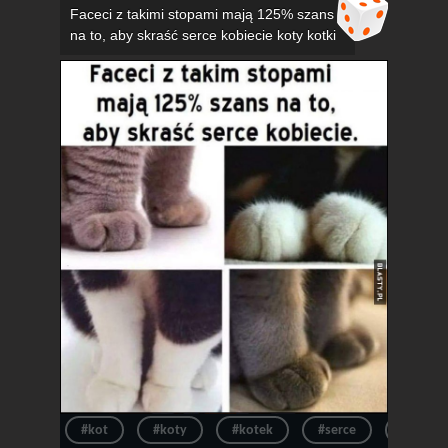
Faceci z takimi stopami mają 125% szans
na to, aby skraść serce kobiecie koty kotki
#kot
#koty
#kotek
#serce
#kotki