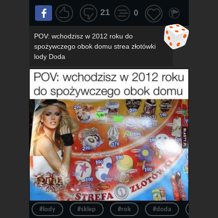
21
0
POV: wchodzisz w 2012 roku do
spożywczego obok domu strea złotówki
lody Doda
#lody
#sklep
#rok
#doda
#pov