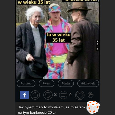
#ojciec
#ken
#tata
#dziadek
#wie
8
0
Jak byłem mały to myślałem, że to Asterix
na tym banknocie 20 zł