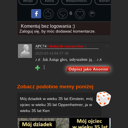
#błąd
#ania
#wiadomość
#anioł
#wy
6
Komentuj bez logowania :)
Zaloguj się
, by móc dodawać komentarze.
APC74
( dodaj do czarnej listy )
2025-03-14 04:57:38
♪♬ Jak Aniąa głos, usłyszałem ją... ♪♬
1
Odpisz jako Anonim
Zobacz podobne memy poniżej
Mój dziadek w wieku 35 lat Einstein, mój
ojciec w wieku 35 lat Oppenheimer, ja w
wieku 35 lat Ken