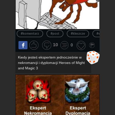
#komentarz
#post
#kleszcze
#wpis
10
0
Kiedy jesteś ekspertem jednocześnie w
nekromancji i dyplomacji Heroes of Might
and Magic 3