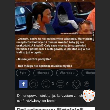
#gra
#heroes
#heroes 3
#heroes of migh
1
0
Dni urlopowe: istnieją, ja: korzystam z nich,
szef: zdziwiony kot kotek