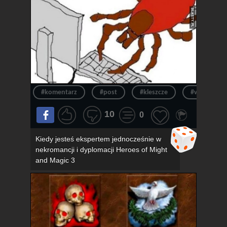
#komentarz
#post
#kleszcze
#wpis
10
0
Kiedy jesteś ekspertem jednocześnie w
nekromancji i dyplomacji Heroes of Might
and Magic 3