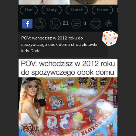
#kot
#koty
#kotek
#serce
#kotki
21
0
POV: wchodzisz w 2012 roku do
spożywczego obok domu strea złotówki
lody Doda