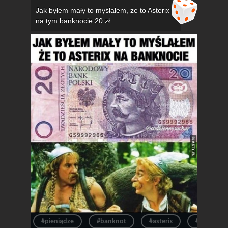
Jak byłem mały to myślałem, że to Asterix
na tym banknocie 20 zł
#pieniądze
#banknot
#asterix
#pieniądz