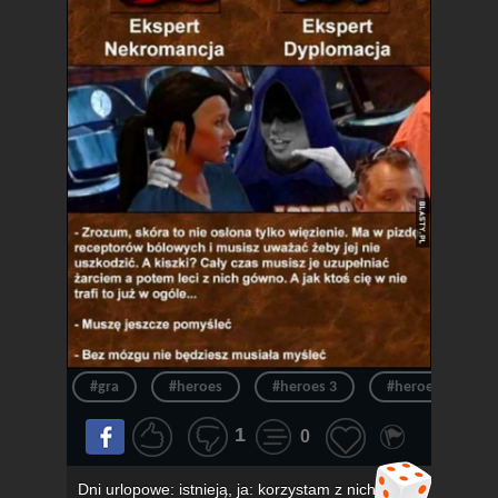
#gra
#heroes
#heroes 3
#heroes of migh
1
0
Dni urlopowe: istnieją, ja: korzystam z nich,