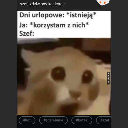
szef: zdziwiony kot kotek
#kot
#zdziwienie
#kotek
#szef
#ur