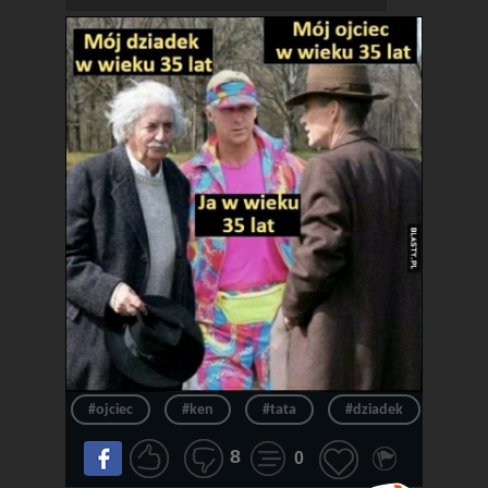
#ojciec
#ken
#tata
#dziadek
#wie
8
0