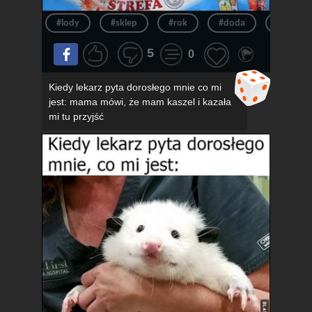
#lody
#sklep
#rok
#doda
#pov
5
0
Kiedy lekarz pyta dorosłego mnie co mi
jest: mama mówi, że mam kaszel i kazała
mi tu przyjść