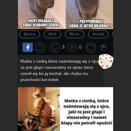
#praca
#kot
#koty
#serial
#kotek
3
0
Matka z ciotką które naśmiewają się z ojca,
że jest głupi i niezaradny vs ojciec który
ożenił się bo ją kochał, ale chyba mu
przechodzi kot kotek