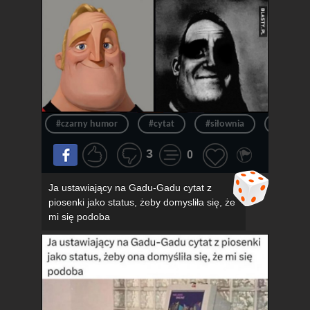
#czarny humor
#cytat
#siłownia
#siłka
3
0
Ja ustawiający na Gadu-Gadu cytat z
piosenki jako status, żeby domysliła się, że
mi się podoba