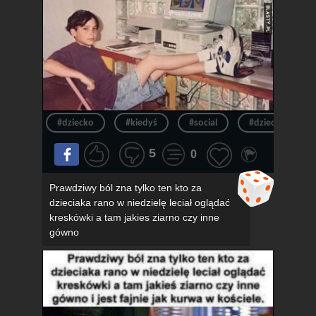
#dziecko
#kiedyś
#social
#dzieciak
5
0
Prawdziwy ból zna tylko ten kto za
dzieciaka rano w niedzielę leciał oglądać
kreskówki a tam jakies ziarno czy inne
gówno