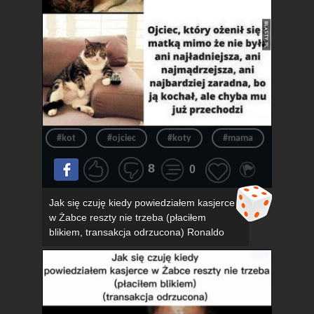
#kot
#ojciec
#koty
#mama
#związ
8
0
Jak się czuję kiedy powiedziałem kasjerce
w Żabce reszty nie trzeba (płaciłem
blikiem, transakcja odrzucona) Ronaldo