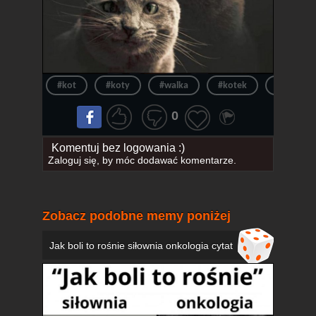
#kot
#koty
#walka
#kotek
#skarpetk
0
Komentuj bez logowania :)
Zaloguj się
, by móc dodawać komentarze.
Zobacz podobne memy poniżej
Jak boli to rośnie siłownia onkologia cytat