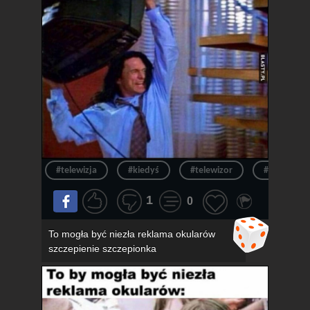
#telewizja
#kiedyś
#telewizor
#ból
1
0
To mogła być niezła reklama okularów
szczepienie szczepionka