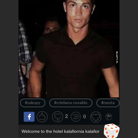
#zakupy
#cristiano ronaldo
#reszta
#ron
2
0
Welcome to the hotel kalafiornia kalafior