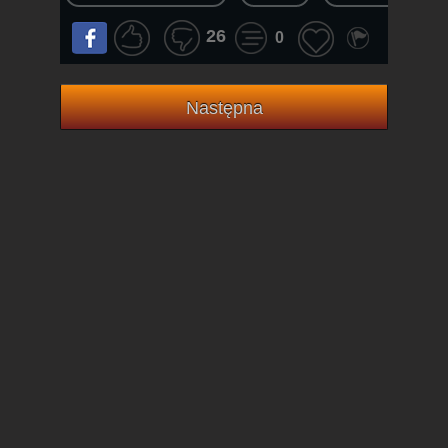
26
0
Następna