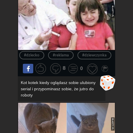
#dziecko
#reklama
#dziewczynka
#okula
8
0
Kot kotek kiedy oglądasz sobie ulubiony
serial i przypominasz sobie, że jutro do
roboty