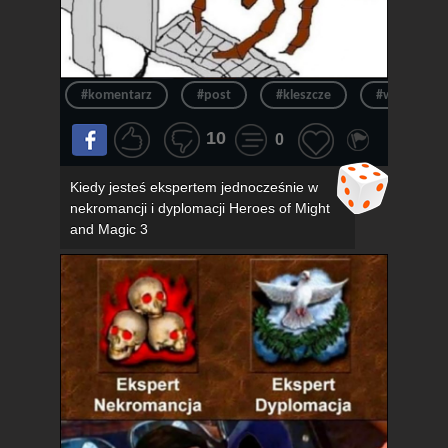
#komentarz
#post
#kleszcze
#wpis
10
0
Kiedy jesteś ekspertem jednocześnie w
nekromancji i dyplomacji Heroes of Might
and Magic 3