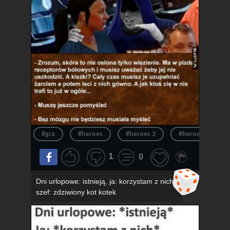
#gra
#heroes
#heroes 3
#heroes of migh
1
0
Dni urlopowe: istnieją, ja: korzystam z nich,
szef: zdziwiony kot kotek