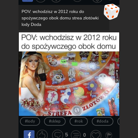
POV: wchodzisz w 2012 roku do
spożywczego obok domu strea złotówki
lody Doda
#lody
#sklep
#rok
#doda
#pov
5
0