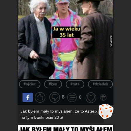
#ojciec
#ken
#tata
#dziadek
#wie
8
0
Jak byłem mały to myślałem, że to Asterix
na tym banknocie 20 zł