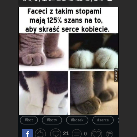
#kot
#koty
#kotek
#serce
#kotki
21
0