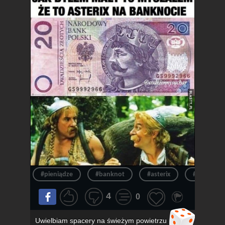
#pieniądze
#banknot
#asterix
#pieniądz
4
0
Uwielbiam spacery na świeżym powietrzu