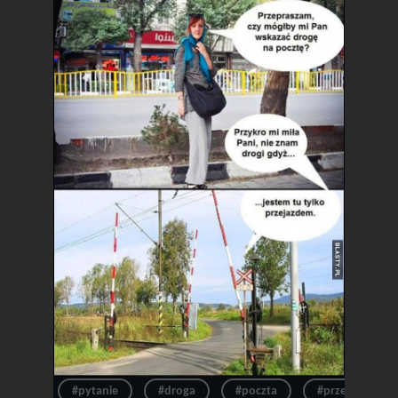
#pytanie
#droga
#poczta
#przepraszam