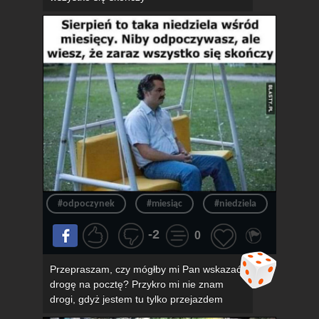
#odpoczynek
#miesiąc
#niedziela
#konie
-2
0
Przepraszam, czy mógłby mi Pan wskazać
drogę na pocztę? Przykro mi nie znam
drogi, gdyż jestem tu tylko przejazdem