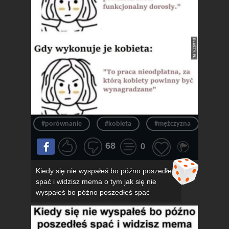
#porównanie
#kobieta
#mężczyzna
#obo
68
0
Kiedy się nie wyspałeś bo późno poszedłeś
spać i widzisz mema o tym jak się nie
wyspałeś bo późno poszedłeś spać