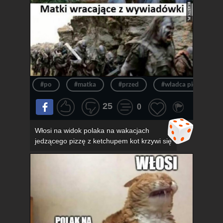
#po
#matka
#przed
#władca pierścieni
25
0
Włosi na widok polaka na wakacjach
jedzącego pizzę z ketchupem kot krzywi się