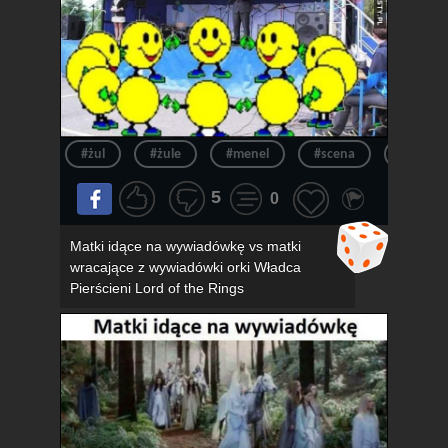
#żul
#żule
#menel
#scena
#menel
5
0
Matki idące na wywiadówkę vs matki
wracające z wywiadówki orki Władca
Pierścieni Lord of the Rings