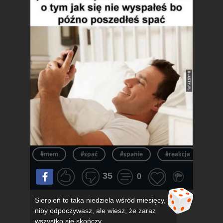
#mem
#spać
#spanie
#reakcja
#n
35
0
Sierpień to taka niedziela wśród miesięcy,
niby odpoczywasz, ale wiesz, że zaraz
wszystko się skończy