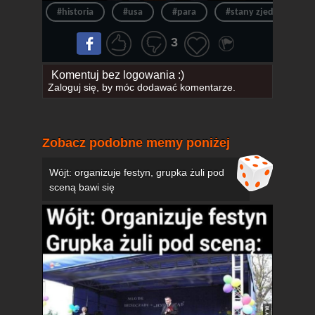
#historia
#usa
#para
#stany zjednoczone
3
Komentuj bez logowania :)
Zaloguj się
, by móc dodawać komentarze.
Zobacz podobne memy poniżej
Wójt: organizuje festyn, grupka żuli pod
sceną bawi się