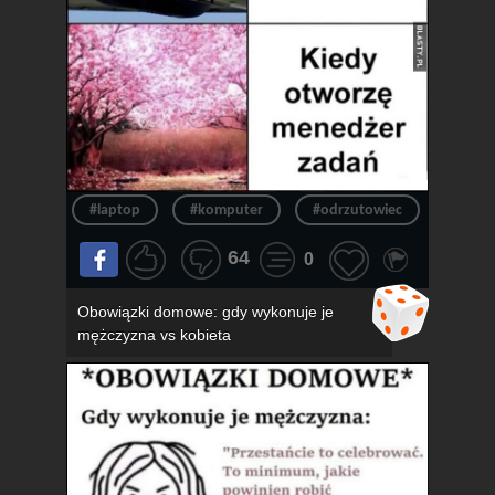
#laptop
#komputer
#odrzutowiec
#chło
64
0
Obowiązki domowe: gdy wykonuje je
mężczyzna vs kobieta