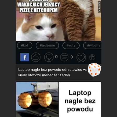
#kot
#jedzenie
#koty
#włochy
#pi
0
0
Laptop nagle bez powodu odrzutowiec vs
kiedy otworzę menedżer zadań