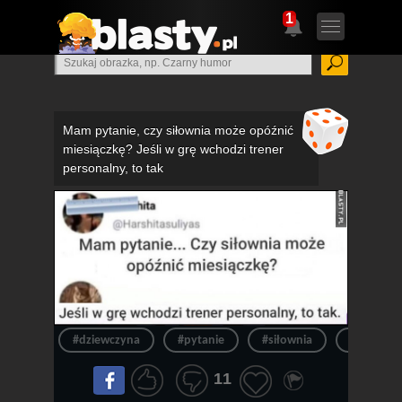
1
Mam pytanie, czy siłownia może opóźnić
miesiączkę? Jeśli w grę wchodzi trener
personalny, to tak
#dziewczyna
#pytanie
#siłownia
#laska
11