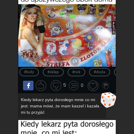
#lody
#sklep
#rok
#doda
#pov
5
0
Kiedy lekarz pyta dorosłego mnie co mi
jest: mama mówi, że mam kaszel i kazała
mi tu przyjść