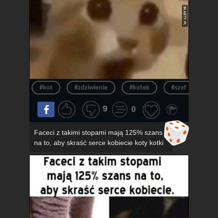
#kot
#zdziwienie
#kotek
#szef
#ur
9
0
Faceci z takimi stopami mają 125% szans
na to, aby skraść serce kobiecie koty kotki