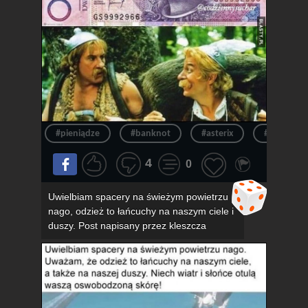
#pieniądze
#banknot
#asterix
#pieniądz
4
0
Uwielbiam spacery na świeżym powietrzu
nago, odzież to łańcuchy na naszym ciele i
duszy. Post napisany przez kleszcza