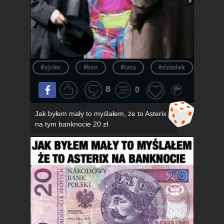
#ojciec
#ken
#tata
#dziadek
#wie
8
0
Jak byłem mały to myślałem, że to Asterix
na tym banknocie 20 zł