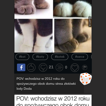
#kot
#koty
#kotek
#serce
#kotki
21
0
POV: wchodzisz w 2012 roku do
spożywczego obok domu strea złotówki
lody Doda