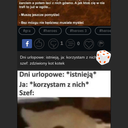
#gra
#heroes
#heroes 3
#heroes of migh
1
0
Dni urlopowe: istnieją, ja: korzystam z nich,
szef: zdziwiony kot kotek