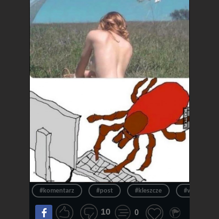
#komentarz
#post
#kleszcze
#wpis
10
0