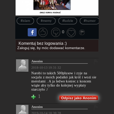
#islam
#memy
#ludzie
#humor
#dzie
0
Komentuj bez logowania :)
Zaloguj się
, by móc dodawać komentarze.
Anonim
2018-10-13 19:31:32
Narobi to takich 500plusow i zyje na
socjalu z moich podatkó jak król i wozi sie
merolami . A ja ledwo koniec z koncem
wiąże aby tylko do kolejnej wypłaty
starczyło :/
1
Odpisz jako Anonim
Anonim
2019-10-14 18:39:28