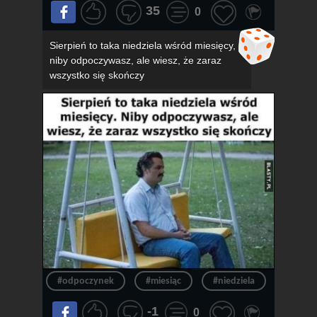
35
0
Sierpień to taka niedziela wśród miesięcy,
niby odpoczywasz, ale wiesz, że zaraz
wszystko się skończy
#odpoczynek
#miesiąc
#niedziela
#konie
-1
0