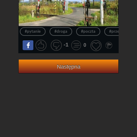
#pytanie
#droga
#poczta
#przepraszam
-1
0
Następna