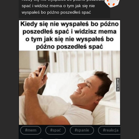
spać i widzisz mema o tym jak się nie
wyspałeś bo późno poszedłeś spać
#mem
#spać
#spanie
#reakcja
#n