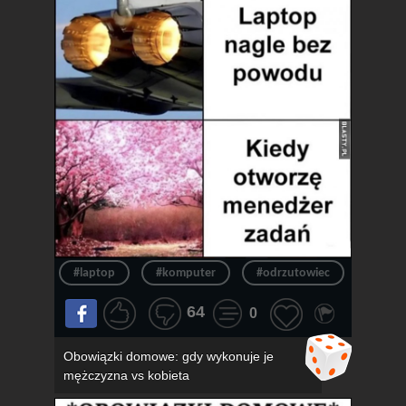
#laptop
#komputer
#odrzutowiec
#chło
64
0
Obowiązki domowe: gdy wykonuje je
mężczyzna vs kobieta