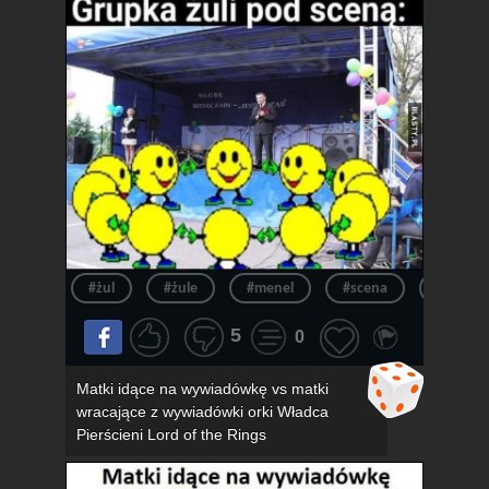
#żul
#żule
#menel
#scena
#menel
5
0
Matki idące na wywiadówkę vs matki
wracające z wywiadówki orki Władca
Pierścieni Lord of the Rings