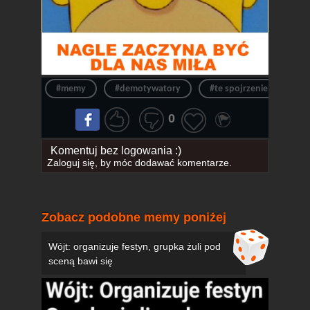
#memy
#demotywatory
#te spojrzenie
#ż
0
Komentuj bez logowania :)
Zaloguj się
, by móc dodawać komentarze.
Zobacz podobne memy poniżej
Wójt: organizuje festyn, grupka żuli pod
sceną bawi się