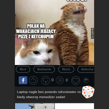
#kot
#jedzenie
#koty
#włochy
#pi
0
0
Laptop nagle bez powodu odrzutowiec vs
kiedy otworzę menedżer zadań