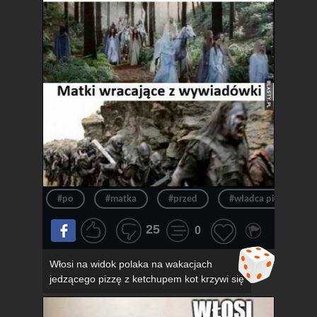
#po
#matka
#przed
#władca pierścieni
25
0
Włosi na widok polaka na wakacjach
jedzącego pizzę z ketchupem kot krzywi się