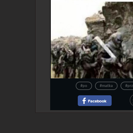
#po
#matka
#pr