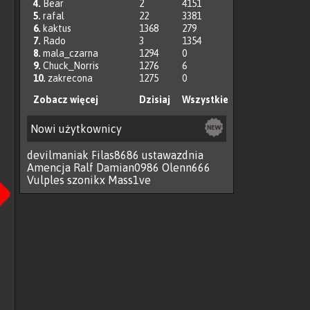
4.
Bear
2
4151
5.
rafal
22
3381
6.
kaktus
1368
279
7.
Rado
3
1354
8.
mala_czarna
1294
0
9.
Chuck_Norris
1276
6
10.
zakrecona
1275
0
Zobacz więcej
Dzisiaj
Wszystkie
Nowi użytkownicy
devilmaniak
Filas8686
ustawazdnia
Następna
Amencja
Ralf
Damian0986
Olenn666
Vulples
szonikx
Mass1ve