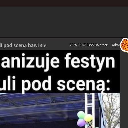
li pod sceną bawi się
2026-08-07 03:29:36
przez
koko