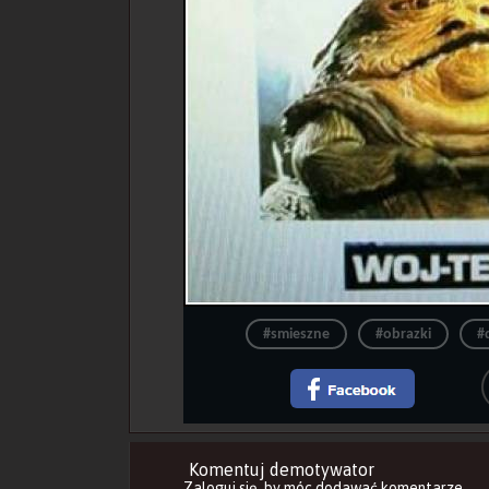
#smieszne
#obrazki
#
Komentuj demotywator
Zaloguj się
, by móc dodawać komentarze.