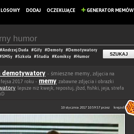
LOSOWY
DODAJ
OCZEKUJĄCE
GENERATOR MEMÓW
#Andrzej Duda
#Gify
#Demoty
#Demotywatory
#SMSy
#Szkoła
#Studia
#Komiksy
#Humor
a demotywatory
śmieszne memy
-
, zdjęcia na
memy
a fejsa 2017 roku -
zabawne zdjęcia i obrazki
watory
lepsze niż kwejk, repostuj, jbzd, fishki, jeja, strefa
 xD
10 stycznia 2017 10:59:57
przez
krejzol