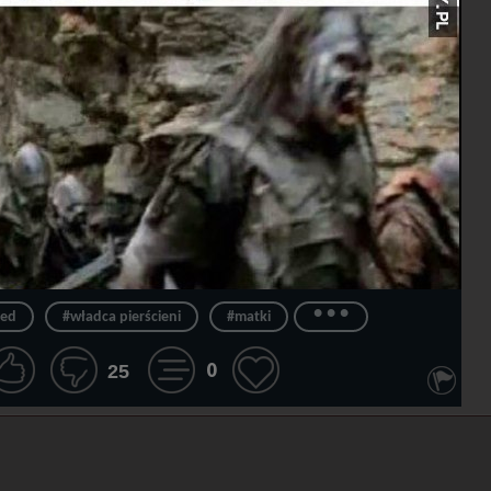
...
zed
#władca pierścieni
#matki
0
25