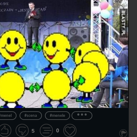
...
#menel
#scena
#menele
0
5