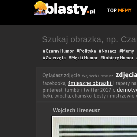
TOP
MEMY
#Czarny Humor
#Polityka
#Nosacz
#Memy
#Zwierzęta
#Męski Humor
#Kobiecy Humor
zdjęci
Oglądasz zdjęcie
Wojciech i ireneusz
śmieszne obrazki
facebooka,
i tapety n
demoty
pinterest, tumblr i twitter 2017 r.
beki, wiocha, chamsko, besty i mistrzowie
Wojciech i ireneusz