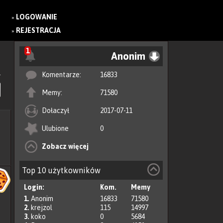
LOGOWANIE
»
REJESTRACJA
»
1
Anonim
Komentarze:
16833
Memy:
71580
Dołaczył
2017-07-11
Ulubione
0
Zobacz więcej
Top 10 użytkowników
Login:
Kom.
Memy
1.
Anonim
16833
71580
2.
krejzol
115
14997
3.
koko
0
5684