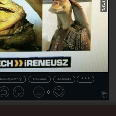
...
demotywatory
#reklama
#demoty
0