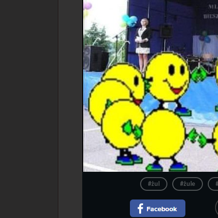
#żul
#żule