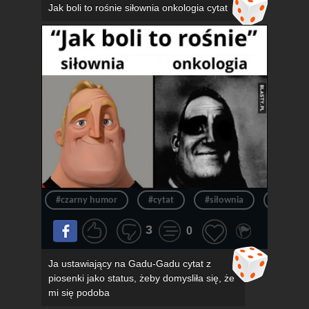
Jak boli to rośnie siłownia onkologia cytat
#czarny humor
#cytat
#siłownia
#siłka
3
0
Ja ustawiający na Gadu-Gadu cytat z
piosenki jako status, żeby domysliła się, że
mi się podoba