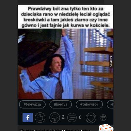
#telewizja
#kiedyś
#telewizor
#ból
2
0