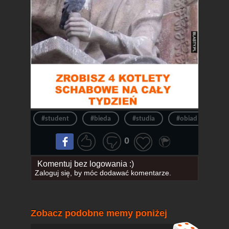
#student
#bieda
#studia
#obiad u babci
0
Komentuj bez logowania :)
Zaloguj się
, by móc dodawać komentarze.
Zobacz podobne memy poniżej