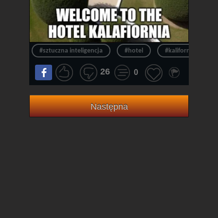
#sztuczna inteligencja
#hotel
#kalifornia
26
0
Następna