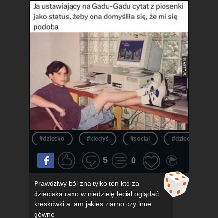
#dziecko
#kiedyś
#social
#dzieciak
5
0
Prawdziwy ból zna tylko ten kto za
dzieciaka rano w niedzielę leciał oglądać
kreskówki a tam jakies ziarno czy inne
gówno