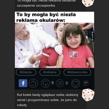
To mogła być niezła reklama okularów
szczepienie szczepionka
#dziecko
#reklama
#dziewczynka
#okula
9
0
Kot kotek kiedy oglądasz sobie ulubiony
serial i przypominasz sobie, że jutro do
roboty