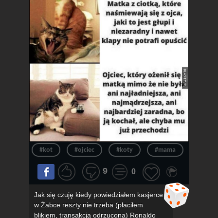
#kot
#ojciec
#koty
#mama
#związ
9
0
Jak się czuję kiedy powiedziałem kasjerce
w Żabce reszty nie trzeba (płaciłem
blikiem, transakcja odrzucona) Ronaldo