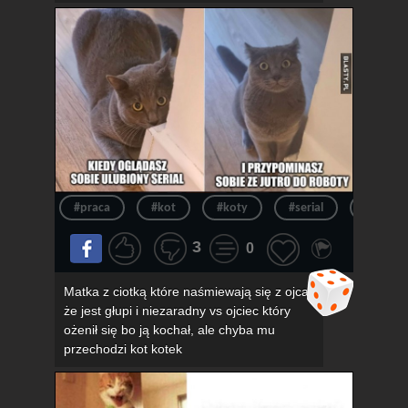
#praca
#kot
#koty
#serial
#kotek
3
0
Matka z ciotką które naśmiewają się z ojca,
że jest głupi i niezaradny vs ojciec który
ożenił się bo ją kochał, ale chyba mu
przechodzi kot kotek