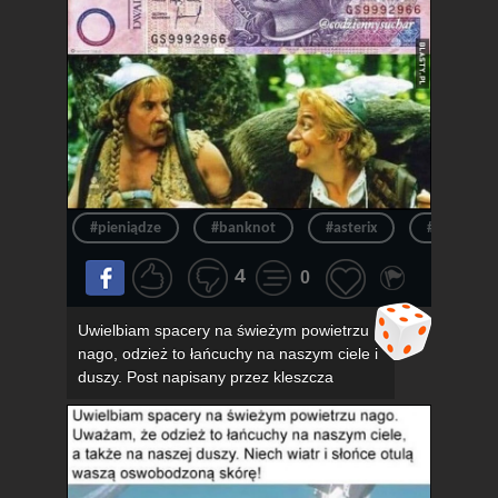
#pieniądze
#banknot
#asterix
#pieniądz
4
0
Uwielbiam spacery na świeżym powietrzu
nago, odzież to łańcuchy na naszym ciele i
duszy. Post napisany przez kleszcza