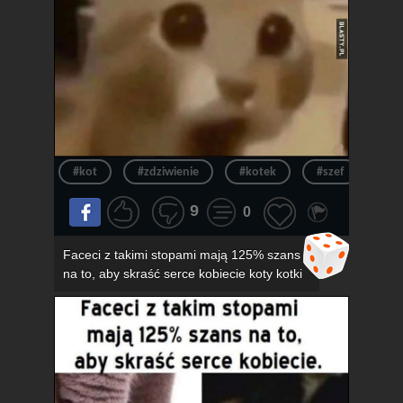
#kot
#zdziwienie
#kotek
#szef
#ur
9
0
Faceci z takimi stopami mają 125% szans
na to, aby skraść serce kobiecie koty kotki