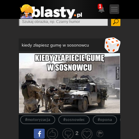
1
kiedy złapiesz gumę w sosonowcu
#motoryzacja
#sosnowiec
#opona
#guma
2