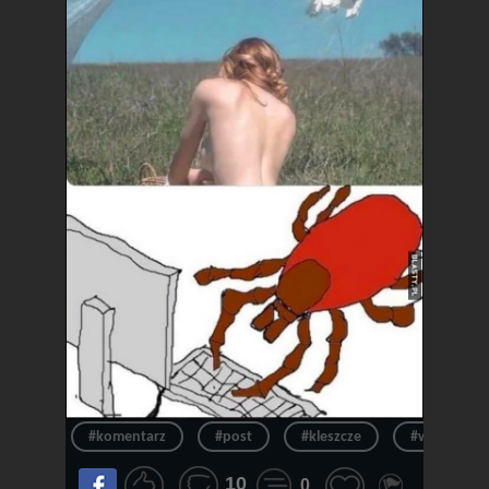
#komentarz
#post
#kleszcze
#wpis
10
0