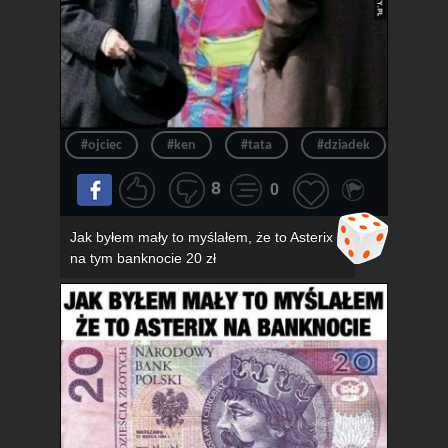
#ojciec
#ken
#tata
#dziadek
#wie
8
0
Jak byłem mały to myślałem, że to Asterix
na tym banknocie 20 zł