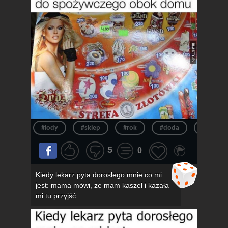
#lody
#sklep
#rok
#doda
#pov
5
0
Kiedy lekarz pyta dorosłego mnie co mi
jest: mama mówi, że mam kaszel i kazała
mi tu przyjść