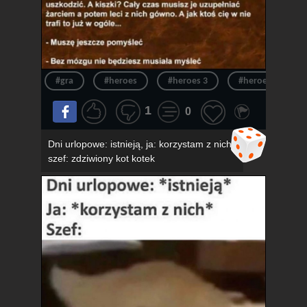
#gra
#heroes
#heroes 3
#heroes of migh
1
0
Dni urlopowe: istnieją, ja: korzystam z nich,
szef: zdziwiony kot kotek