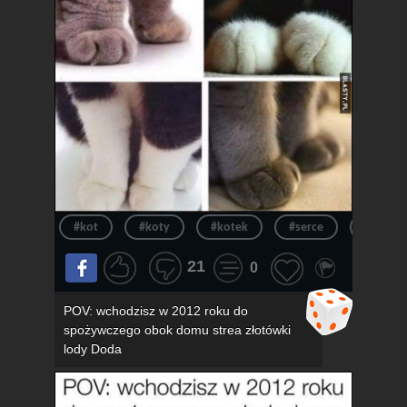
#kot
#koty
#kotek
#serce
#kotki
21
0
POV: wchodzisz w 2012 roku do
spożywczego obok domu strea złotówki
lody Doda