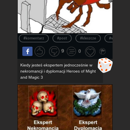
#komentarz
#post
#kleszcze
#wpis
9
0
Kiedy jesteś ekspertem jednocześnie w
nekromancji i dyplomacji Heroes of Might
and Magic 3