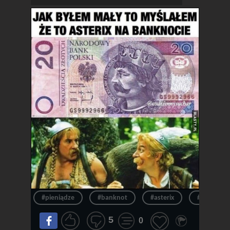
#pieniądze
#banknot
#asterix
#pieniądz
5
0