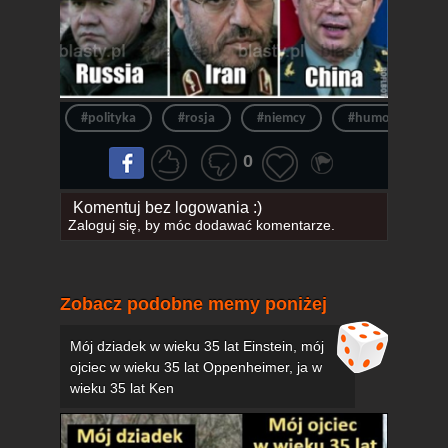
#polityka
#rosja
#niemcy
#humor
#
0
Komentuj bez logowania :)
Zaloguj się
, by móc dodawać komentarze.
Zobacz podobne memy poniżej
Mój dziadek w wieku 35 lat Einstein, mój
ojciec w wieku 35 lat Oppenheimer, ja w
wieku 35 lat Ken