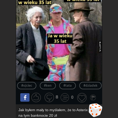
#ojciec
#ken
#tata
#dziadek
#wie
8
0
Jak byłem mały to myślałem, że to Asterix
na tym banknocie 20 zł