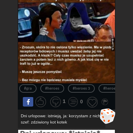
#gra
#heroes
#heroes 3
#heroes of migh
1
0
Dni urlopowe: istnieją, ja: korzystam z nich,
szef: zdziwiony kot kotek