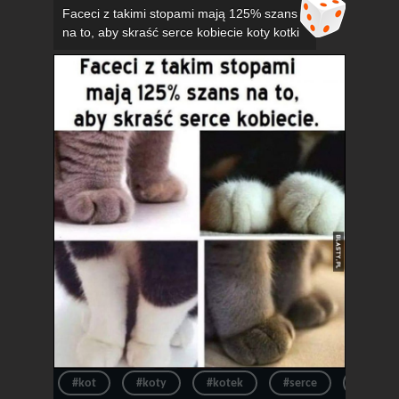
Faceci z takimi stopami mają 125% szans
na to, aby skraść serce kobiecie koty kotki
#kot
#koty
#kotek
#serce
#kotki