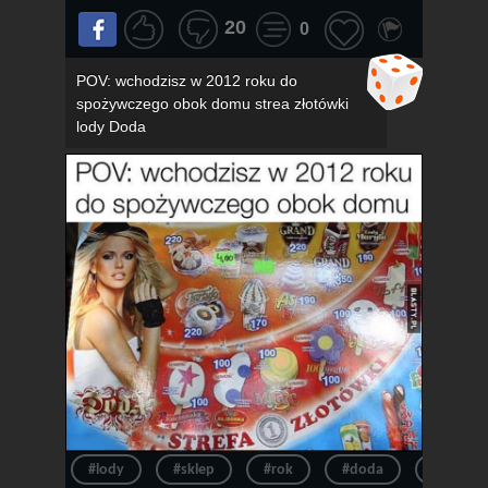
20
0
POV: wchodzisz w 2012 roku do
spożywczego obok domu strea złotówki
lody Doda
#lody
#sklep
#rok
#doda
#pov