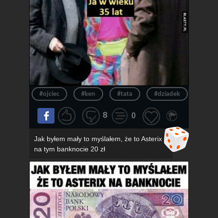
#ojciec
#ken
#tata
#dziadek
#wie
8
0
Jak byłem mały to myślałem, że to Asterix
na tym banknocie 20 zł