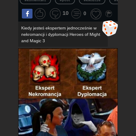
#komentarz
#post
#kleszcze
#wpis
10
0
Kiedy jesteś ekspertem jednocześnie w
nekromancji i dyplomacji Heroes of Might
and Magic 3