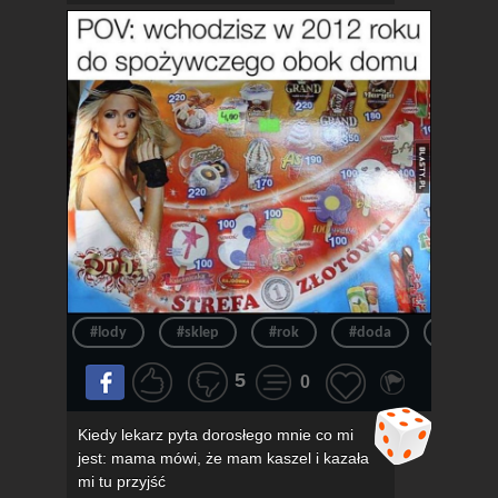
#lody
#sklep
#rok
#doda
#pov
5
0
Kiedy lekarz pyta dorosłego mnie co mi
jest: mama mówi, że mam kaszel i kazała
mi tu przyjść