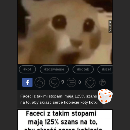
#kot
#zdziwienie
#kotek
#szef
#ur
9
0
Faceci z takimi stopami mają 125% szans
na to, aby skraść serce kobiecie koty kotki