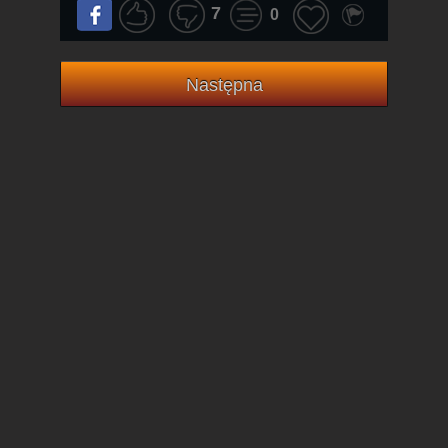
7
0
Następna