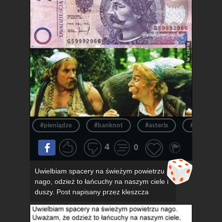
#pieniądze
#banknot
#asterix
#pieniądz
4
0
Uwielbiam spacery na świeżym powietrzu
nago, odzież to łańcuchy na naszym ciele i
duszy. Post napisany przez kleszcza