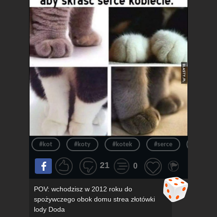
#kot
#koty
#kotek
#serce
#kotki
21
0
POV: wchodzisz w 2012 roku do
spożywczego obok domu strea złotówki
lody Doda