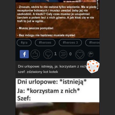
#gra
#heroes
#heroes 3
#heroes of migh
1
0
Dni urlopowe: istnieją, ja: korzystam z nich,
szef: zdziwiony kot kotek