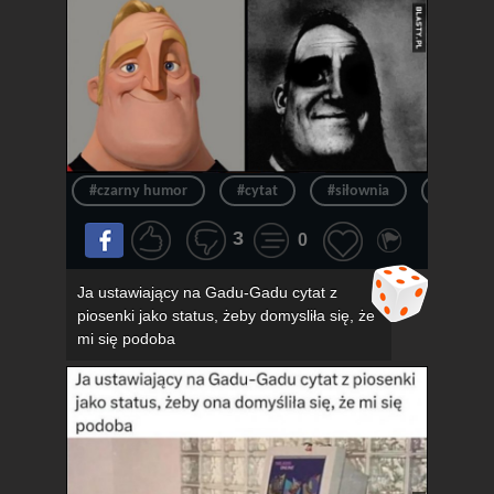
#czarny humor
#cytat
#siłownia
#siłka
3
0
Ja ustawiający na Gadu-Gadu cytat z
piosenki jako status, żeby domysliła się, że
mi się podoba