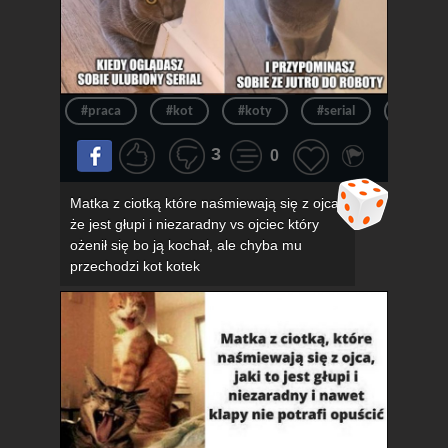
#praca
#kot
#koty
#serial
#kotek
3
0
Matka z ciotką które naśmiewają się z ojca,
że jest głupi i niezaradny vs ojciec który
ożenił się bo ją kochał, ale chyba mu
przechodzi kot kotek