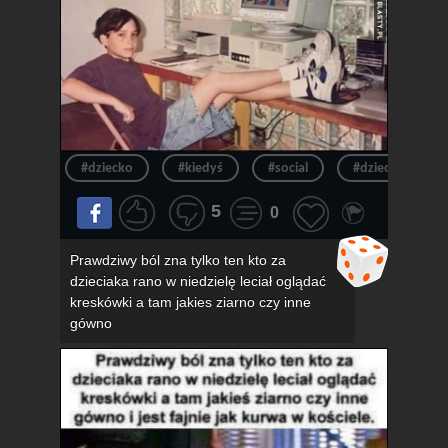
#dziecko
#kiedyś
#social
#dzieciak
5
0
Prawdziwy ból zna tylko ten kto za
dzieciaka rano w niedzielę leciał oglądać
kreskówki a tam jakies ziarno czy inne
gówno