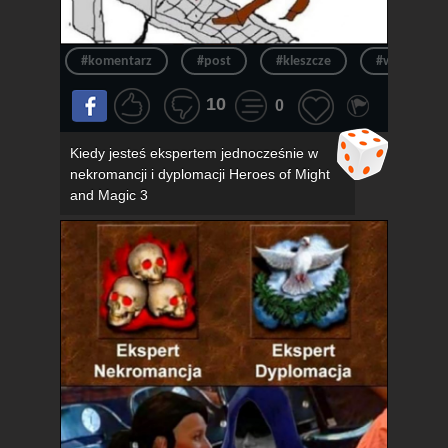
#komentarz
#post
#kleszcze
#wpis
10
0
Kiedy jesteś ekspertem jednocześnie w
nekromancji i dyplomacji Heroes of Might
and Magic 3