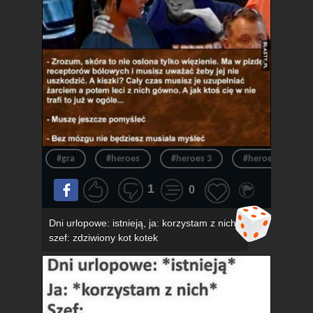
#gra
#heroes
#heroes 3
#heroes of migh
1
0
Dni urlopowe: istnieją, ja: korzystam z nich,
szef: zdziwiony kot kotek