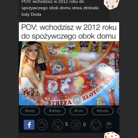
POV: wchodzisz w 2012 roku do
spożywczego obok domu strea złotówki
lody Doda
#lody
#sklep
#rok
#doda
#pov
5
0