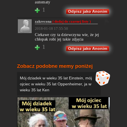
automaty
1
Odpisz jako Anonim
zakrecona
( dodaj do czarnej listy )
2018-01-18 17:55:50
Ciekawe czy ta dziewczyna wie, że jej
chłopak robi jej takie zdjęcia
1
Odpisz jako Anonim
Zobacz podobne memy poniżej
Mój dziadek w wieku 35 lat Einstein, mój
ojciec w wieku 35 lat Oppenheimer, ja w
wieku 35 lat Ken