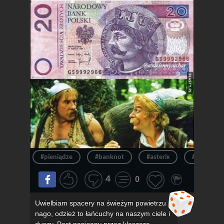
#pieniądze
#banknot
#asterix
#pieniądz
4
0
Uwielbiam spacery na świeżym powietrzu
nago, odzież to łańcuchy na naszym ciele i