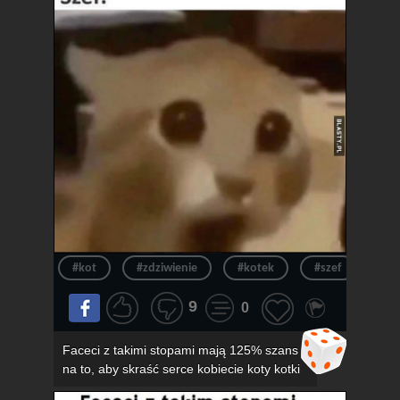
#kot
#zdziwienie
#kotek
#szef
#ur
9
0
Faceci z takimi stopami mają 125% szans
na to, aby skraść serce kobiecie koty kotki