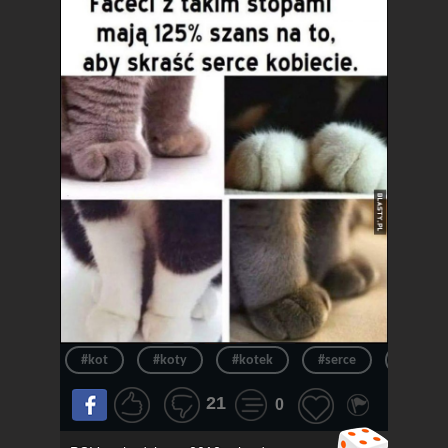
#kot
#koty
#kotek
#serce
#kotki
21
0