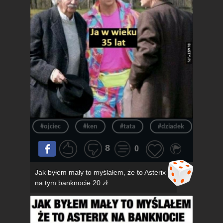
#ojciec
#ken
#tata
#dziadek
#wie
8
0
Jak byłem mały to myślałem, że to Asterix
na tym banknocie 20 zł