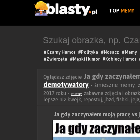
TOP
MEMY
#Czarny Humor
#Polityka
#Nosacz
#Memy
#Zwierzęta
#Męski Humor
#Kobiecy Humor
Ja gdy zaczynałem 
Oglądasz zdjęcie
demotywatory
śmieszne memy
-
,
2017 roku -
zabawne zdjęcia i obrazki
memy
lepsze niż kwejk, repostuj, jbzd, fishki, je
Ja gdy zaczynałem moją pracę vs j