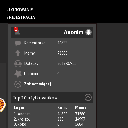
LOGOWANIE
»
REJESTRACJA
»
1
Anonim
Komentarze:
16833
Memy:
71580
Dołaczył
2017-07-11
Ulubione
0
Zobacz więcej
Top 10 użytkowników
Login:
Kom.
Memy
1.
Anonim
16833
71580
2.
krejzol
115
14997
3.
koko
0
5684