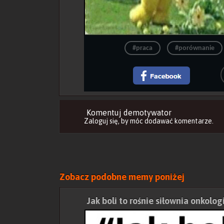
#praca
#porównanie
Komentuj demotywator
Zaloguj się
, by móc dodawać komentarze.
Zobacz podobne memy poniżej
Jak boli to rośnie siłownia onkolog