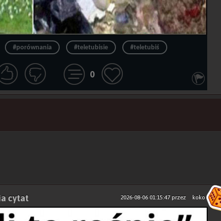
#porównania
#teletubisie
#teletubiś
0
ia cytat
2026-08-06 01:15:47
przez
koko