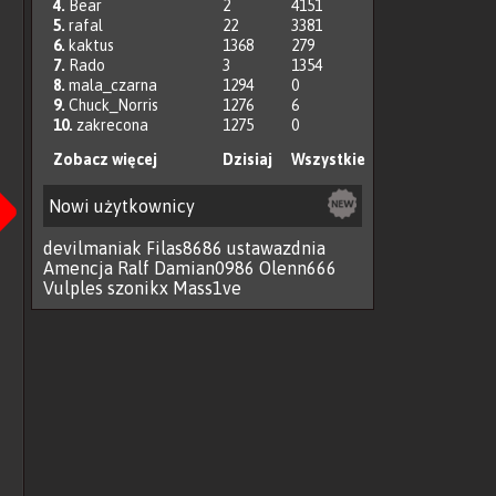
4.
Bear
2
4151
5.
rafal
22
3381
6.
kaktus
1368
279
7.
Rado
3
1354
8.
mala_czarna
1294
0
9.
Chuck_Norris
1276
6
10.
zakrecona
1275
0
Następna
Zobacz więcej
Dzisiaj
Wszystkie
Nowi użytkownicy
devilmaniak
Filas8686
ustawazdnia
Amencja
Ralf
Damian0986
Olenn666
Vulples
szonikx
Mass1ve