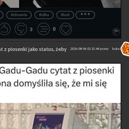
...
#siłownia
#siłka
#boli
0
3
 z piosenki jako status, żeby
2026-08-06 01:15:44
przez
koko