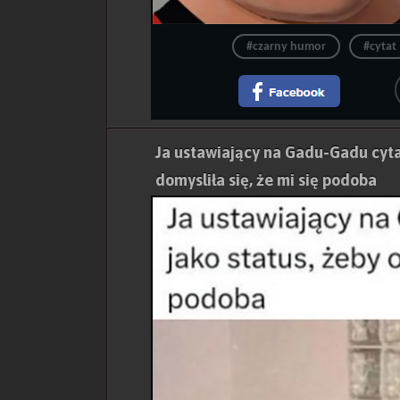
#czarny humor
#cytat
Ja ustawiający na Gadu-Gadu cytat
domysliła się, że mi się podoba