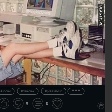
...
#social
#dzieciak
#przeszłość
0
5