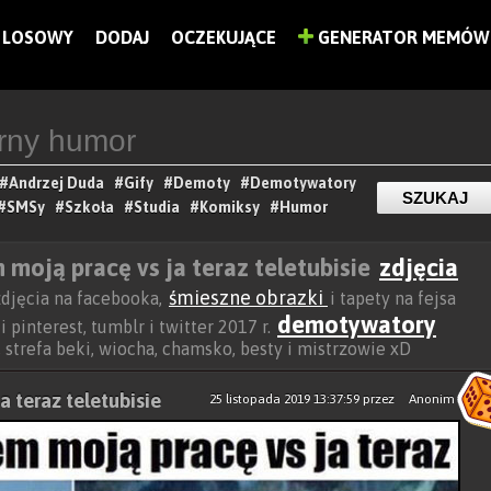
LOSOWY
DODAJ
OCZEKUJĄCE
GENERATOR MEMÓW
#Andrzej Duda
#Gify
#Demoty
#Demotywatory
#SMSy
#Szkoła
#Studia
#Komiksy
#Humor
moją pracę vs ja teraz teletubisie
zdjęcia
śmieszne obrazki
 zdjęcia na facebooka,
i tapety na fejsa
demotywatory
 pinterest, tumblr i twitter 2017 r.
ja, strefa beki, wiocha, chamsko, besty i mistrzowie xD
a teraz teletubisie
25 listopada 2019 13:37:59
przez
Anonim