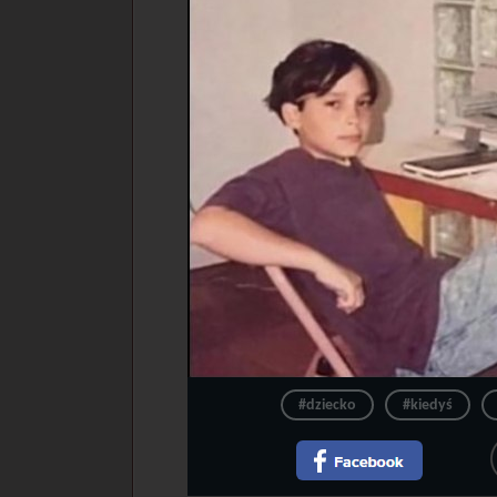
#dziecko
#kiedyś