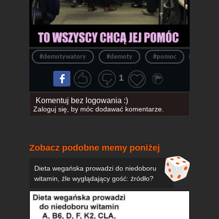
#demotywatory
#demoty
#pomoc
#zabaw
1
Komentuj bez logowania :)
Zaloguj się
, by móc dodawać komentarze.
Zobacz podobne memy poniżej
Dieta wegańska prowadzi do niedoboru
witamin, źle wyglądający gość: źródło?