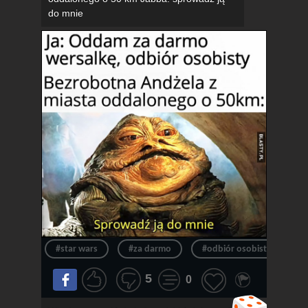
do mnie
#star wars
#za darmo
#odbiór osobisty
#
5
0