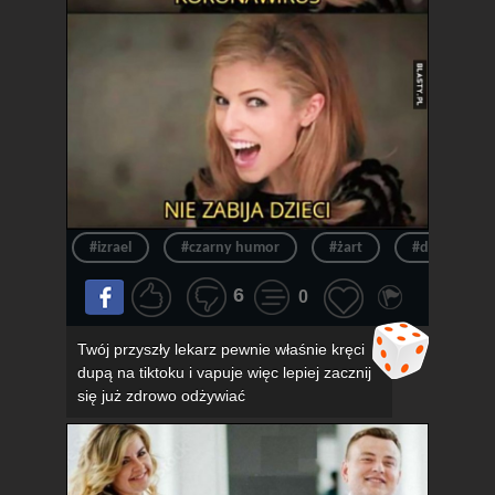
#izrael
#czarny humor
#żart
#dowcip
6
0
Twój przyszły lekarz pewnie właśnie kręci
dupą na tiktoku i vapuje więc lepiej zacznij
się już zdrowo odżywiać