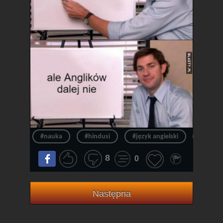
#nauka
#hindusi
#język angielski
#angiel
8
0
Następna