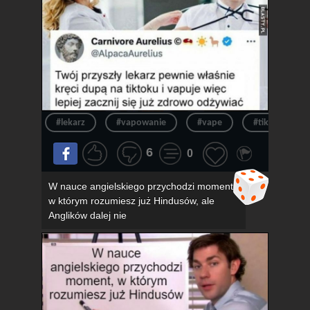
#lekarz
#vapowanie
#vape
#tik tok
6
0
W nauce angielskiego przychodzi moment,
w którym rozumiesz już Hindusów, ale
Anglików dalej nie