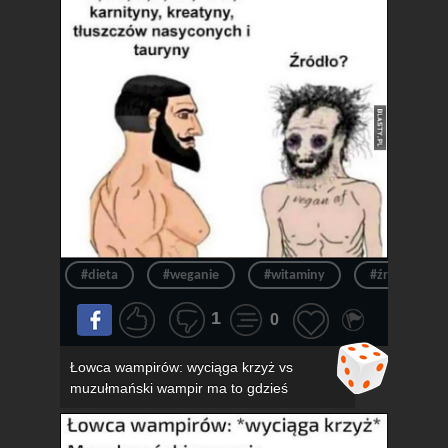
#dieta
#weganie
#witaminy
#źródło
1
0
Łowca wampirów: wyciąga krzyż vs
muzułmański wampir ma to gdzieś