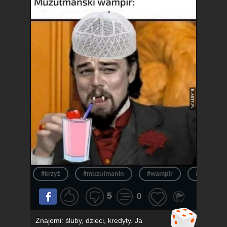
#krzyż
#muzułmanin
#wampir
#muzułma
5
0
Znajomi: śluby, dzieci, kredyty. Ja