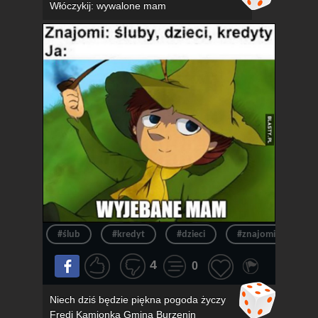
Włóczykij: wywalone mam
#ślub
#kredyt
#dzieci
#znajomi
#k
4
0
Niech dziś będzie piękna pogoda życzy
Fredi Kamionka Gmina Burzenin