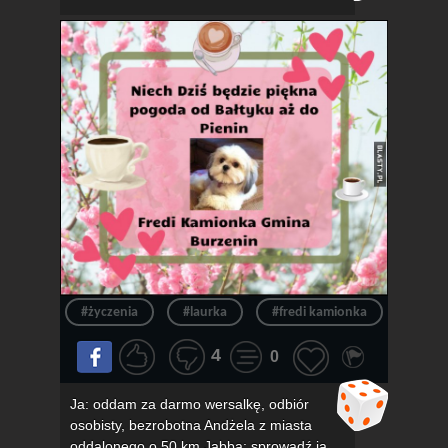
#życzenia
#laurka
#fredi kamionka
#gmin
4
0
Ja: oddam za darmo wersalkę, odbiór
osobisty, bezrobotna Andżela z miasta
oddalonego o 50 km Jabba: sprowadź ją