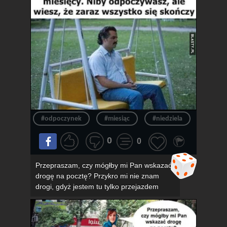
#odpoczynek
#miesiąc
#niedziela
#konie
0
0
Przepraszam, czy mógłby mi Pan wskazać
drogę na pocztę? Przykro mi nie znam
drogi, gdyż jestem tu tylko przejazdem