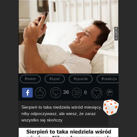
#mem
#spać
#spanie
#reakcja
#n
36
0
Sierpień to taka niedziela wśród miesięcy,
niby odpoczywasz, ale wiesz, że zaraz
wszystko się skończy