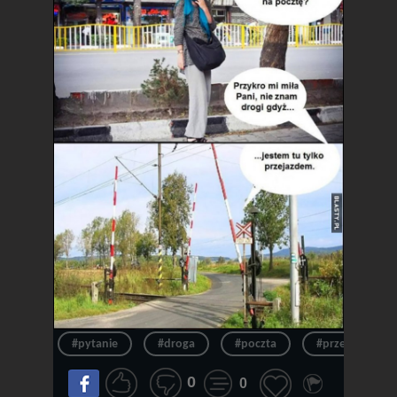
#pytanie
#droga
#poczta
#przepraszam
0
0