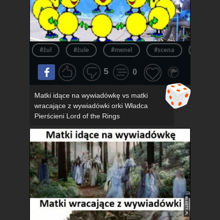
#żul
#żule
#menel
#scena
#menel
5
0
Matki idące na wywiadówkę vs matki
wracające z wywiadówki orki Władca
Pierścieni Lord of the Rings