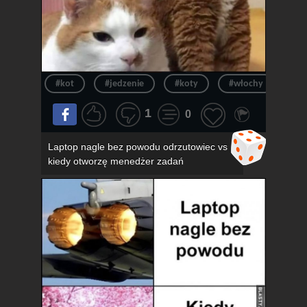
#kot
#jedzenie
#koty
#włochy
#pi
1
0
Laptop nagle bez powodu odrzutowiec vs
kiedy otworzę menedżer zadań