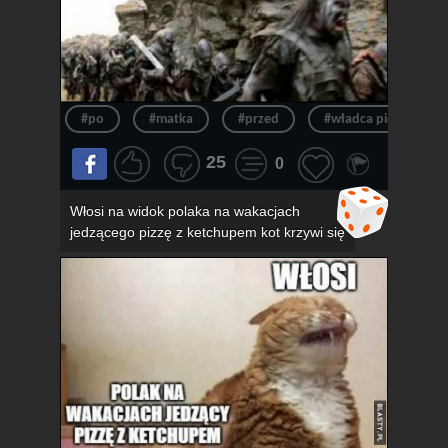
#po
#matka
#przed
#władca pierścieni
25
0
Włosi na widok polaka na wakacjach
jedzącego pizzę z ketchupem kot krzywi się