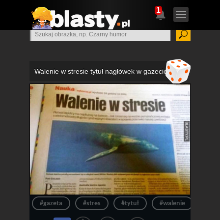
1
Walenie w stresie tytuł nagłówek w gazecie
#gazeta
#stres
#tytuł
#walenie