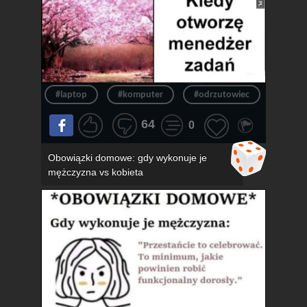
#laptop
#komputer
#odrzutowiec
#chło
64
0
Obowiązki domowe: gdy wykonuje je
mężczyzna vs kobieta