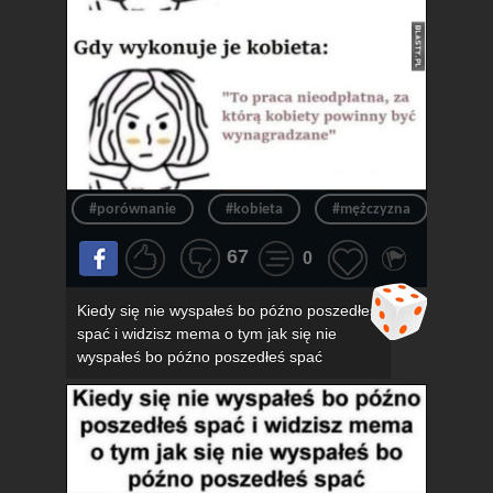
#porównanie
#kobieta
#mężczyzna
#obo
67
0
Kiedy się nie wyspałeś bo późno poszedłeś
spać i widzisz mema o tym jak się nie
wyspałeś bo późno poszedłeś spać