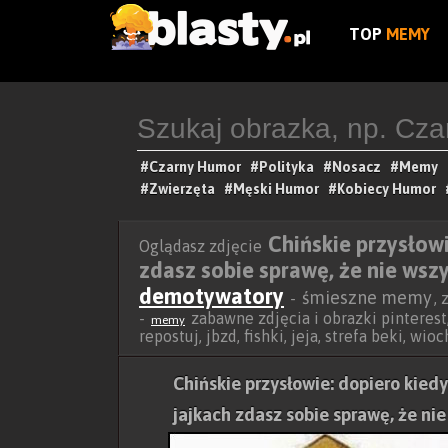
TOP
MEMY
#Czarny Humor
#Polityka
#Nosacz
#Memy
#Zwierzęta
#Męski Humor
#Kobiecy Humor
Chińskie przysłowi
Oglądasz zdjęcie
zdasz sobie sprawę, że nie wsz
demotywatory
śmieszne memy
-
,
-
zabawne zdjęcia i obrazki pinterest,
memy
repostuj, jbzd, fishki, jeja, strefa beki, wi
Chińskie przysłowie: dopiero kiedy
jajkach zdasz sobie sprawę, że ni