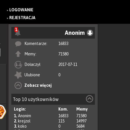
LOGOWANIE
»
REJESTRACJA
»
1
Anonim
Komentarze:
16833
Memy:
71580
Dołaczył
2017-07-11
Ulubione
0
Zobacz więcej
Top 10 użytkowników
Login:
Kom.
Memy
1.
Anonim
16833
71580
2.
krejzol
115
14997
3.
koko
0
5684