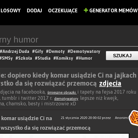
LOSOWY
DODAJ
OCZEKUJĄCE
GENERATOR MEMÓW
#Andrzej Duda
#Gify
#Demoty
#Demotywatory
#SMSy
#Szkoła
#Studia
#Komiksy
#Humor
e: dopiero kiedy komar usiądzie Ci na jajkach
ystko da się rozwiązać przemocą
zdjęcia
 zdjęcia na facebooka,
i tapety na fejsa 2017 roku
śmieszne obrazki
 tumblr i twitter 2017 r.
lepsze niż kwejk,
demotywatory
ocha, chamsko, besty i mistrzowie xD
 komar usiądzie Ci na
21 stycznia 2020 20:00:02
przez
Anonim
e wszystko da się rozwiązać przemocą