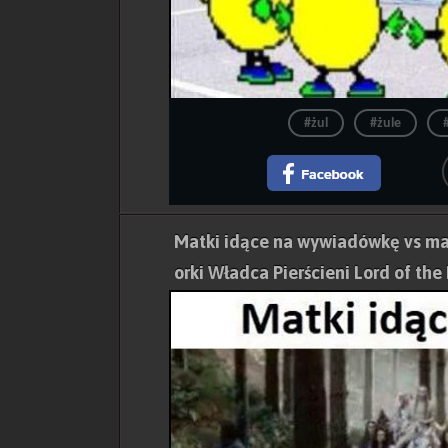
#żul
#żule
Matki idące na wywiadówkę vs ma
orki Władca Pierścieni Lord of the