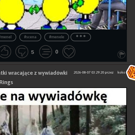
...
#menel
#scena
#menele
0
5
tki wracające z wywiadówki
2026-08-07 03:29:20
przez
koko
 Rings