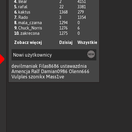
4.
Bear
2
4151
5.
rafal
22
3381
6.
kaktus
1368
279
7.
Rado
3
1354
8.
mala_czarna
1294
0
9.
Chuck_Norris
1276
6
10.
zakrecona
1275
0
Zobacz więcej
Dzisiaj
Wszystkie
Następna
Nowi użytkownicy
devilmaniak
Filas8686
ustawazdnia
Amencja
Ralf
Damian0986
Olenn666
Vulples
szonikx
Mass1ve