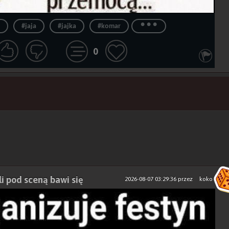
...
#jaja
#jajka
#komar
0
li pod sceną bawi się
2026-08-07 03:29:36
przez
koko