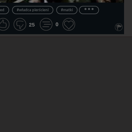
...
zed
#władca pierścieni
#matki
0
25