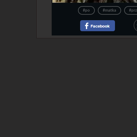
#po
#matka
#pr