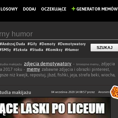
LOSOWY
DODAJ
OCZEKUJĄCE
GENERATOR MEMÓW
#Andrzej Duda
#Gify
#Demoty
#Demotywatory
#SMSy
#Szkoła
#Studia
#Komiksy
#Humor
zdjęcia demotywatory
-
, zdjęcia
 studia makijażu
śmieszne memy
memy
sa 2017 roku -
zabawne zdjęcia i obrazki pinterest,
psze niż kwejk, repostuj, jbzd, fishki, jeja, strefa beki, wiocha,
studia makijażu
04 września 2020 14:08:57
przez
Anonim