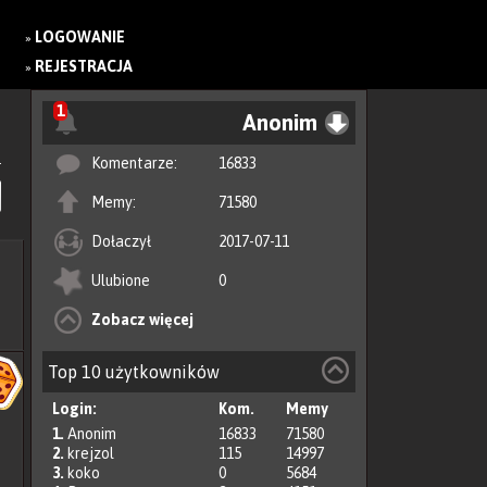
LOGOWANIE
»
REJESTRACJA
»
1
Anonim
Komentarze:
16833
Memy:
71580
Dołaczył
2017-07-11
Ulubione
0
Zobacz więcej
Top 10 użytkowników
Login:
Kom.
Memy
1.
Anonim
16833
71580
2.
krejzol
115
14997
3.
koko
0
5684