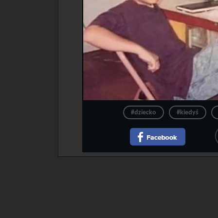
#dziecko
#kiedyś