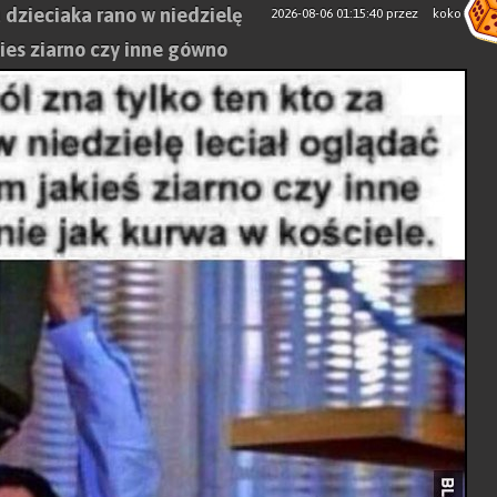
a dzieciaka rano w niedzielę
2026-08-06 01:15:40
przez
koko
kies ziarno czy inne gówno