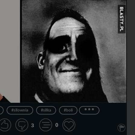
...
#siłownia
#siłka
#boli
0
3