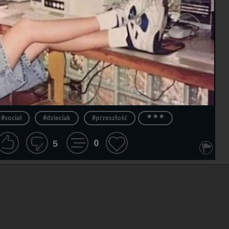
...
#social
#dzieciak
#przeszłość
0
5