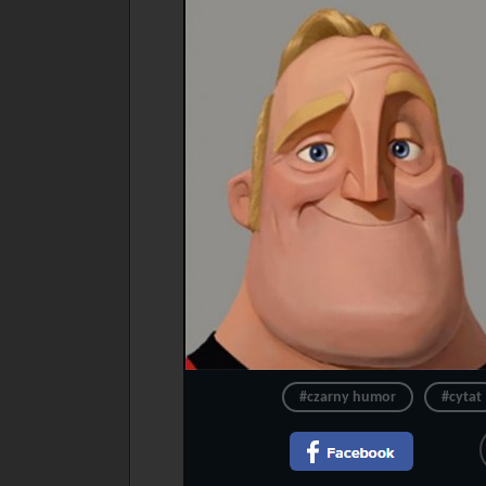
#czarny humor
#cytat