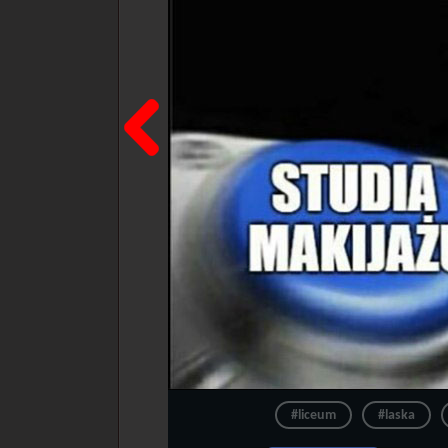
Poprzedni
#liceum
#laska