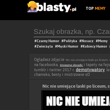
TOP
MEMY
#Czarny Humor
#Polityka
#Nosacz
#Memy
#Zwierzęta
#Męski Humor
#Kobiecy Humor
Oglądasz zdjęcie
Nic nie umiejące laski po liceum,
na facebooka,
i tapety na fej
śmieszne obrazki
demotywatory
tumblr i twitter 2017 r.
le
chamsko, besty i mistrzowie xD
Nic nie umiejące laski po liceum, 