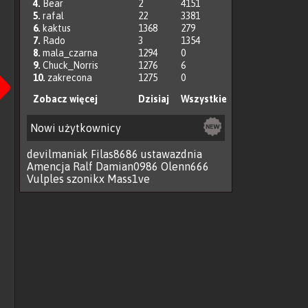
4.
Bear
2
4151
5.
rafal
22
3381
6.
kaktus
1368
279
7.
Rado
3
1354
Następna
8.
mala_czarna
1294
0
9.
Chuck_Norris
1276
6
10.
zakrecona
1275
0
Zobacz więcej
Dzisiaj
Wszystkie
Nowi użytkownicy
devilmaniak
Filas8686
ustawazdnia
Amencja
Ralf
Damian0986
Olenn666
Vulples
szonikx
Mass1ve