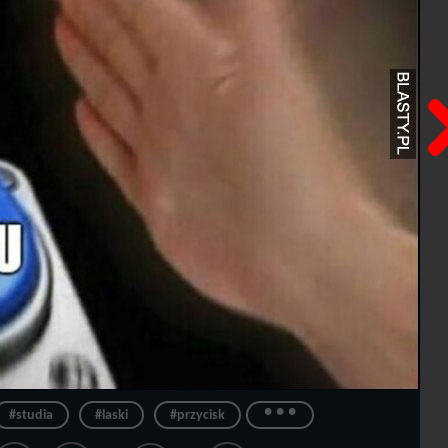
...
#studia
#laski
#przycisk