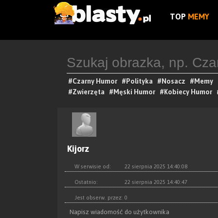
TOP
MEMY
#Czarny Humor
#Polityka
#Nosacz
#Memy
#Zwierzęta
#Męski Humor
#Kobiecy Humor
Kijorz
W serwisie od:
22 sierpnia 2025 14:40:08
Ostatnio:
22 sierpnia 2025 14:40:47
Jest obserw. przez:
0
Napisz wiadomość do użytkownika