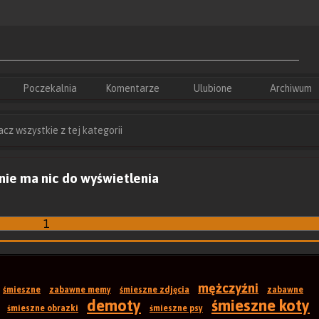
Ulubione
Archiwum
Poczekalnia
Komentarze
cz wszystkie z tej kategorii
nie ma nic do wyświetlenia
1
mężczyźni
śmieszne
zabawne memy
śmieszne zdjęcia
zabawne
demoty
śmieszne koty
śmieszne obrazki
śmieszne psy