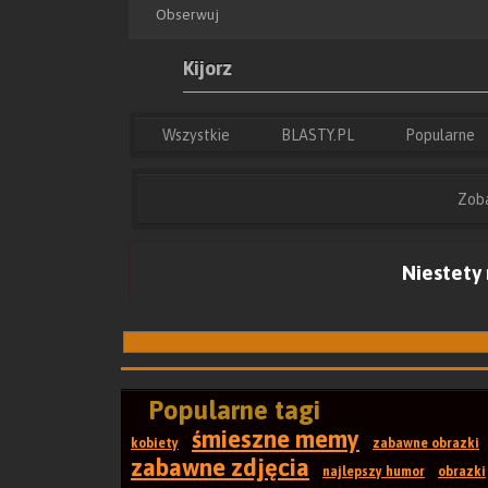
Obserwuj
Kijorz
Wszystkie
Popularne
BLASTY.PL
Zoba
Niestety 
Popularne tagi
śmieszne memy
kobiety
zabawne obrazki
zabawne zdjęcia
najlepszy humor
obrazki