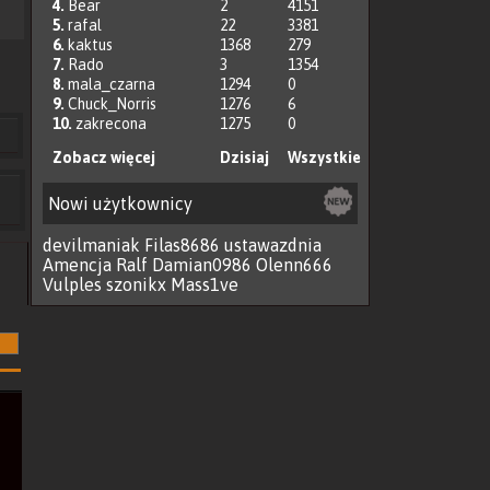
4.
Bear
2
4151
5.
rafal
22
3381
6.
kaktus
1368
279
7.
Rado
3
1354
8.
mala_czarna
1294
0
9.
Chuck_Norris
1276
6
10.
zakrecona
1275
0
Zobacz więcej
Dzisiaj
Wszystkie
Nowi użytkownicy
devilmaniak
Filas8686
ustawazdnia
Amencja
Ralf
Damian0986
Olenn666
Vulples
szonikx
Mass1ve