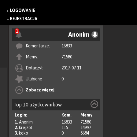
LOGOWANIE
»
REJESTRACJA
»
1
Anonim
Komentarze:
16833
Memy:
71580
Dołaczył
2017-07-11
Ulubione
0
Zobacz więcej
Top 10 użytkowników
Login:
Kom.
Memy
1.
Anonim
16833
71580
2.
krejzol
115
14997
3.
koko
0
5684