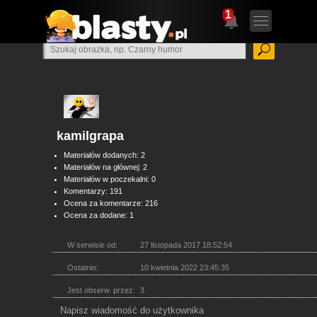
1
kamilgrapa
Materiałów dodanych: 2
Materiałów na głównej: 2
Materiałów w poczekalni: 0
Komentarzy: 191
Ocena za komentarze: 216
Ocena za dodane: 1
W serwisie od:
27 listopada 2017 18:52:54
Ostatnio:
10 kwietnia 2022 23:45:35
Jest obserw. przez:
3
Napisz wiadomość do użytkownika