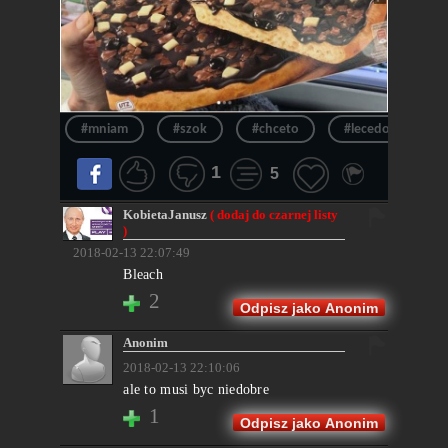
#mniam
#szok
#chceto
#lecedosklepu
1
5
KobietaJanusz
( dodaj do czarnej listy
)
2018-02-13 22:07:49
Bleach
2
Odpisz jako Anonim
Anonim
2018-02-13 22:10:06
ale to musi byc niedobre
1
Odpisz jako Anonim