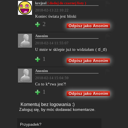
krejzol
( dodaj do czarnej listy )
2018-02-13 22:10:22
Koniec świata jest bliski
2
Odpisz jako Anonim
Anonim
2018-02-14 11:55:07
U mnie w sklepie już to widziałam ( ಠ_ಠ)
1
Odpisz jako Anonim
Anonim
2018-02-14 15:04:59
Co to k*rwa jest?!
1
Odpisz jako Anonim
Komentuj bez logowania :)
Zaloguj się
, by móc dodawać komentarze.
Przypadek?