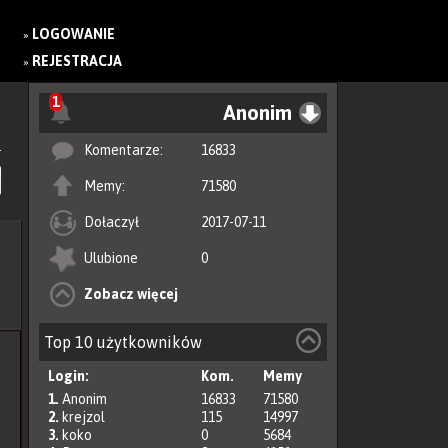
LOGOWANIE
»
REJESTRACJA
»
1
Anonim
Komentarze:
16833
Memy:
71580
Dołaczył
2017-07-11
Ulubione
0
Zobacz więcej
Top 10 użytkowników
Login:
Kom.
Memy
1.
Anonim
16833
71580
2.
krejzol
115
14997
3.
koko
0
5684