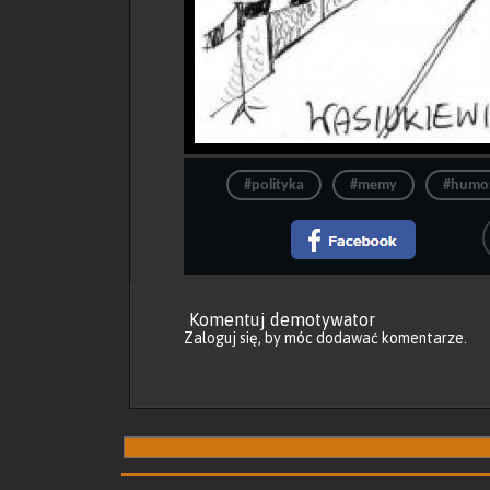
#polityka
#memy
#humo
Komentuj demotywator
Zaloguj się
, by móc dodawać komentarze.