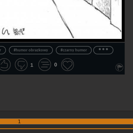
...
r
#humor obrazkowy
#czarny humor
0
1
1