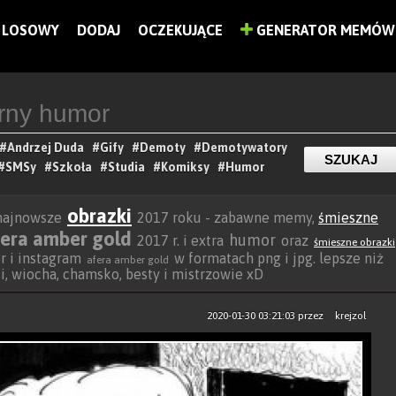
LOSOWY
DODAJ
OCZEKUJĄCE
GENERATOR MEMÓW
#Andrzej Duda
#Gify
#Demoty
#Demotywatory
#SMSy
#Szkoła
#Studia
#Komiksy
#Humor
obrazki
 najnowsze
2017 roku - zabawne memy,
śmieszne
fera amber gold
humor
2017 r. i extra
oraz
śmieszne obrazki
er i instagram
w formatach png i jpg. lepsze niż
afera amber gold
beki, wiocha, chamsko, besty i mistrzowie xD
2020-01-30 03:21:03
przez
krejzol