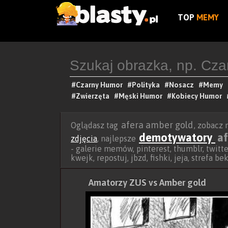
TOP
MEMY
#Czarny Humor
#Polityka
#Nosacz
#Memy
#Zwierzęta
#Męski Humor
#Kobiecy Humor
afera amber gold
Oglądasz tag
, zobacz
demotywatory
a
zdjęcia
, najlepsze
- galerie memów, pinterest, thumblr, twitt
kwejk, repostuj, jbzd, fishki, jeja, strefa 
Amatorzy ZUS vs Amber gold