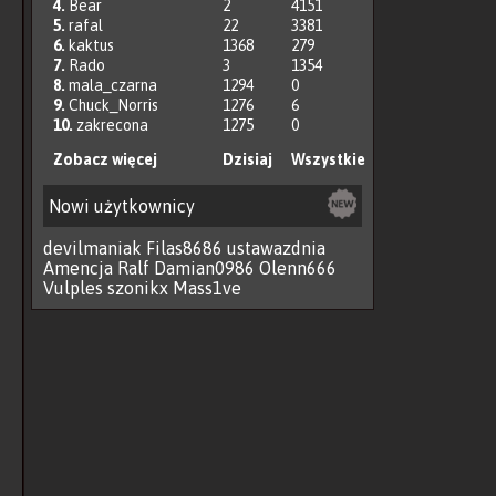
4.
Bear
2
4151
5.
rafal
22
3381
6.
kaktus
1368
279
7.
Rado
3
1354
8.
mala_czarna
1294
0
9.
Chuck_Norris
1276
6
10.
zakrecona
1275
0
Zobacz więcej
Dzisiaj
Wszystkie
Nowi użytkownicy
devilmaniak
Filas8686
ustawazdnia
Amencja
Ralf
Damian0986
Olenn666
Vulples
szonikx
Mass1ve