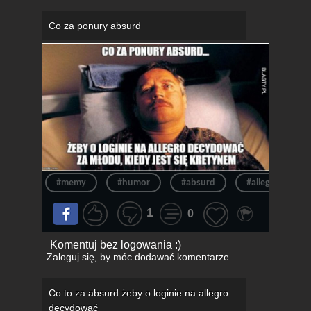
Co za ponury absurd
#memy
#humor
#absurd
#allegro
1
0
Komentuj bez logowania :)
Zaloguj się
, by móc dodawać komentarze.
Co to za absurd żeby o loginie na allegro
decydować