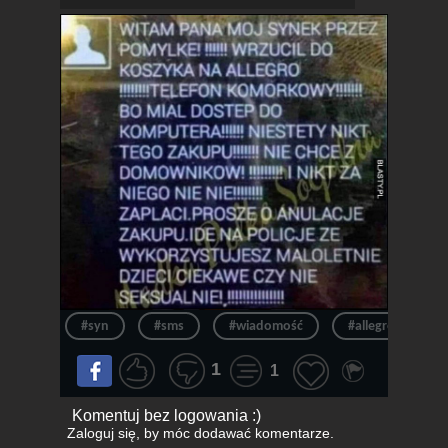
#syn
#sms
#wiadomość
#allegro
#
1
1
Komentuj bez logowania :)
Zaloguj się
, by móc dodawać komentarze.