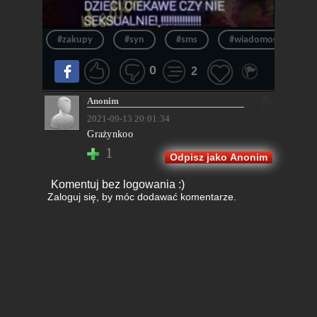
#zakupy
#syn
#sms
#wiadomość
0
2
Anonim
2021-09-13 20:01:34
Grażynkoo
1
Odpisz jako Anonim
Komentuj bez logowania :)
Zaloguj się
, by móc dodawać komentarze.