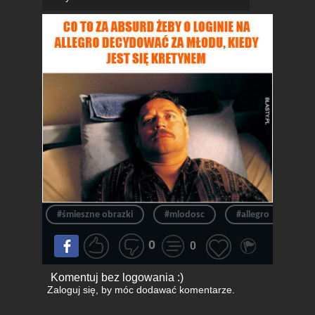
#śmieszne obrazki
#mlodosc
#allegro
#lo
0
0
Komentuj bez logowania :)
Zaloguj się
, by móc dodawać komentarze.