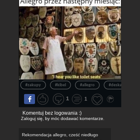
#zakupy
#kibel
#allegro
#deska
#
1
1
Komentuj bez logowania :)
Zaloguj się
, by móc dodawać komentarze.
Rekomendacja allegro, cześć niedługo