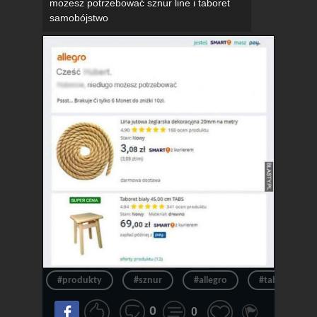
możesz potrzebować sznur line i taboret
samobójstwo
#produkty
#sznur
#allegro
#taboret
0
0