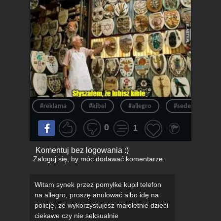
#reklama
#kibel
#allegro
#sedes
#
0
1
Komentuj bez logowania :)
Zaloguj się
, by móc dodawać komentarze.
Witam synek przez pomyłke kupił telefon
na allegro, proszę anulować albo idę na
policję, że wykorzystujesz małoletnie dzieci
ciekawe czy nie seksualnie