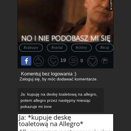
#zakupy
#serial
#chiny
#kraj
#int
19
0
Komentuj bez logowania :)
Zaloguj się
, by móc dodawać komentarze.
Ja: kupuję na deskę toaletową na allegro,
potem allegro przez następny miesiąc
pokazuje mi inne