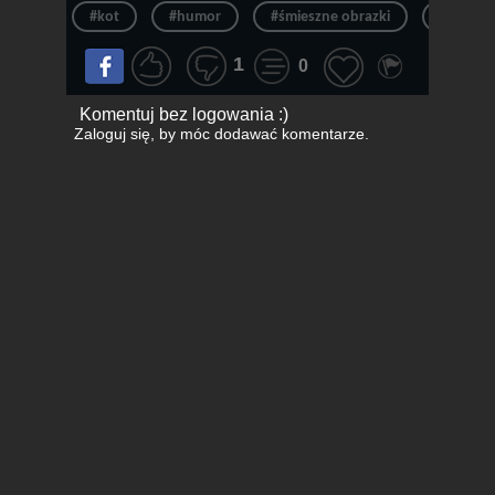
#kot
#humor
#śmieszne obrazki
#imiona
1
0
Komentuj bez logowania :)
Zaloguj się
, by móc dodawać komentarze.