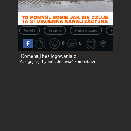
#wóda
#studia
#jak się czuję
#odpływ w
0
0
Komentuj bez logowania :)
Zaloguj się
, by móc dodawać komentarze.