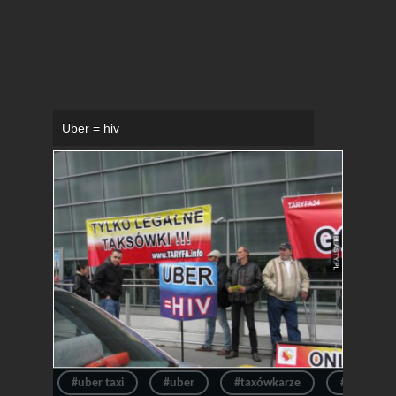
Uber = hiv
#uber taxi
#uber
#taxówkarze
#uber hiv