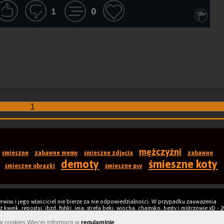
0
1
1
mężczyźni
śmieszne
zabawne memy
śmieszne zdjęcia
zabawne
demoty
śmieszne koty
śmieszne obrazki
śmieszne psy
rwisu i jego właściciel nie bierze za nie odpowiedzialności. W przypadku zauważenia
kwejk, repostuj, jbzd, fishki, jeja, strefa beki, wiocha, chamsko, besty i mistrzowie xD - 
Wersja mob
ów cookies Więcej informacji w
regulaminie