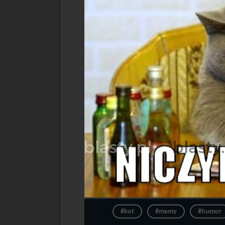
#kot
#memy
#humor