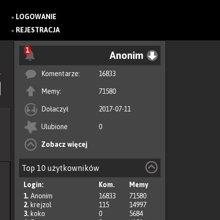
LOGOWANIE
»
REJESTRACJA
»
1
Anonim
Komentarze:
16833
Memy:
71580
Dołaczył
2017-07-11
Ulubione
0
Zobacz więcej
Top 10 użytkowników
Login:
Kom.
Memy
1.
Anonim
16833
71580
2.
krejzol
115
14997
3.
koko
0
5684