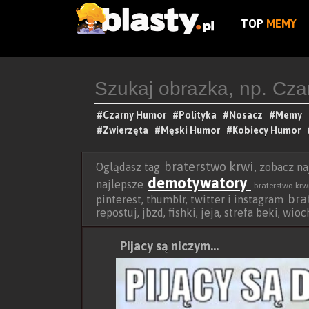
TOP
MEMY
#Czarny Humor
#Polityka
#Nosacz
#Memy
#Zwierzęta
#Męski Humor
#Kobiecy Humor
braterstwo krwi
Oglądasz tag
, zobacz n
demotywatory
najlepsze
braterstwo krw
bra
pinterest, thumblr, twitter i instagram
repostuj, jbzd, fishki, jeja, strefa beki, wi
Pijacy są niczym...