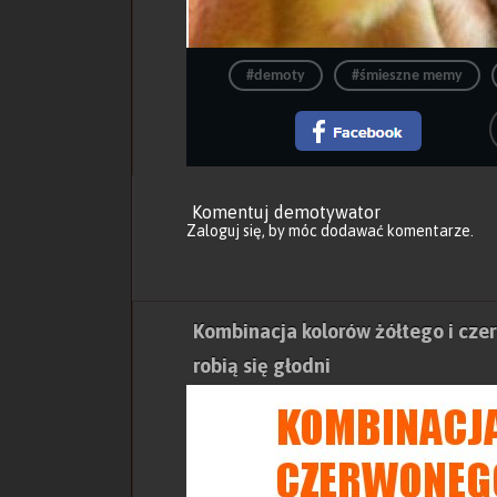
#demoty
#śmieszne memy
Komentuj demotywator
Zaloguj się
, by móc dodawać komentarze.
Kombinacja kolorów żółtego i cze
robią się głodni