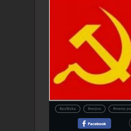
#polityka
#wojna
#memy pol