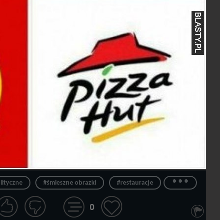
...
ityczne
#śmieszne obrazki
#restauracje
0