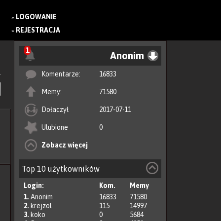
LOGOWANIE
»
REJESTRACJA
»
1
Anonim
Komentarze:
16833
Memy:
71580
Dołaczył
2017-07-11
Ulubione
0
Zobacz więcej
Top 10 użytkowników
Login:
Kom.
Memy
1.
Anonim
16833
71580
2.
krejzol
115
14997
3.
koko
0
5684