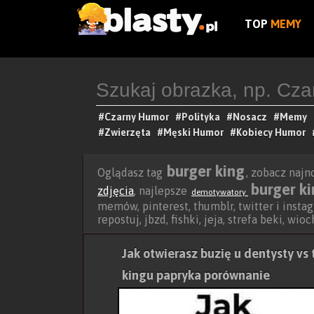
TOP
MEMY
#Czarny Humor
#Polityka
#Nosacz
#Memy
#Zwierzęta
#Męski Humor
#Kobiecy Humor
burger king
Oglądasz tag
, zobacz naj
burger k
zdjęcia
, najlepsze
demotywatory
memów, pinterest, thumblr, twitter i inst
repostuj, jbzd, fishki, jeja, strefa beki, wi
Jak otwierasz buzię u dentysty vs
kingu papryka porównanie