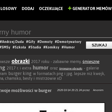
LOSOWY
DODAJ
OCZEKUJĄCE
GENERATOR MEMÓW
#Andrzej Duda
#Gify
#Demoty
#Demotywatory
#SMSy
#Szkoła
#Studia
#Komiksy
#Humor
obrazki
nowsze
2017 roku - zabawne memy,
śmieszne
ing
humor
2017 r. i extra
oraz
- galerie
śmieszne obrazki
burger king
agram
w formatach png i jpg. lepsze niż kwejk,
ocha, chamsko, besty i mistrzowie xD
 twoje możliwości w burger
2020-10-14 20:21:24
przez
Anonim