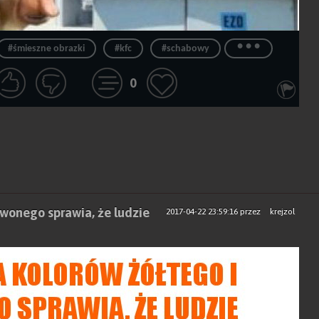
...
#śmieszne obrazki
#kfc
#schabowy
0
rwonego sprawia, że ludzie
2017-04-22 23:59:16
przez
krejzol