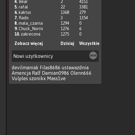
4.
Bear
2
4151
5.
rafal
22
3381
6.
kaktus
1368
279
7.
Rado
3
1354
8.
mala_czarna
1294
0
9.
Chuck_Norris
1276
6
10.
zakrecona
1275
0
Zobacz więcej
Dzisiaj
Wszystkie
Nowi użytkownicy
devilmaniak
Filas8686
ustawazdnia
Amencja
Ralf
Damian0986
Olenn666
Vulples
szonikx
Mass1ve