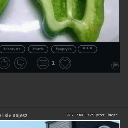
...
#dentysta
#buzia
#papryka
1
i się najesz
2017-07-08 21:45:55
przez
krejzol