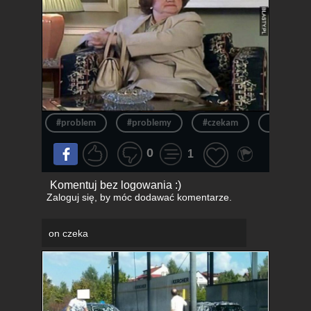
#problem
#problemy
#czekam
#czeka
0
1
Komentuj bez logowania :)
Zaloguj się
, by móc dodawać komentarze.
on czeka