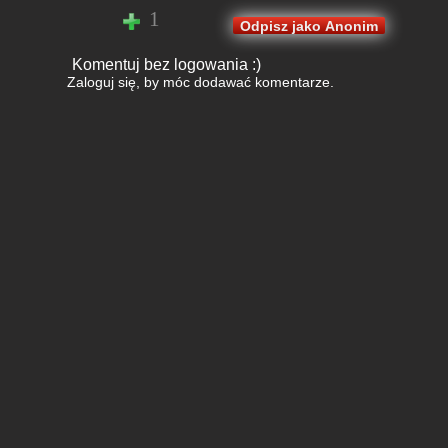
@kaktus
ale on czeka by obesrać
1
Odpisz jako Anonim
autka
1
Odpisz jako Anonim
Komentuj bez logowania :)
Zaloguj się
, by móc dodawać komentarze.
kaktus
( dodaj do czarnej listy )
2018-05-05 22:24:22
@Anonim
(nerk) ;D w sumie racja
1
Odpisz jako Anonim
Anonim
2018-05-08 19:38:38
konsacz ma racje, wszyscy jestescie
przyjebani bez kitu jebac cie kaktus
1
Odpisz jako Anonim
Yarekyaro
( dodaj do czarnej
listy )
2020-03-30 12:21:31
@kaktus
rób swoje, nie przejmuj sie
;)
1