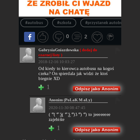
#autobus
#szkoła
#przystanek autobusowy
0
2
GabrysiaGniazdowska
( dodaj do
czarnej listy )
2018-12-16 10:03:27
Od kiedy to kierowca autobusu na kogoś
czeka? On spierdala jak widzi że ktoś
biegnie XD
1
Odpisz jako Anonim
Anonim (PoLaK M aŁy)
2020-11-30 08:47:45
( ͡°( ͡° ͜ʖ( ͡° ͜ʖ ͡°)ʖ ͡°) ͡°) to jeeeeeeee
zajebiśte
1
Odpisz jako Anonim