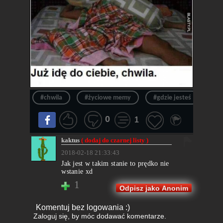
#chwila
#życiowe memy
#gdzie jesteś
#ju
0
1
kaktus
( dodaj do czarnej listy )
2018-02-18 21:33:43
Jak jest w takim stanie to prędko nie
wstanie xd
1
Odpisz jako Anonim
Komentuj bez logowania :)
Zaloguj się
, by móc dodawać komentarze.