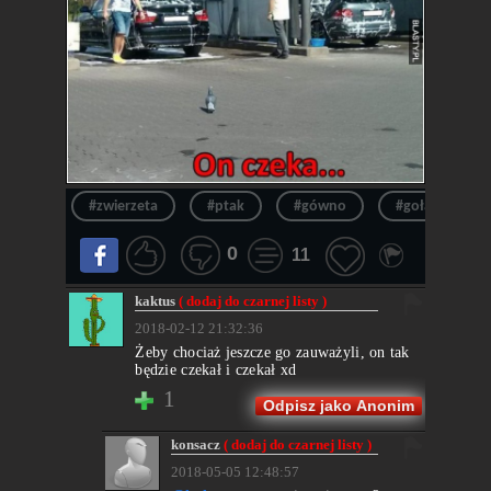
#zwierzeta
#ptak
#gówno
#gołąb
0
11
kaktus
( dodaj do czarnej listy )
2018-02-12 21:32:36
Żeby chociaż jeszcze go zauważyli, on tak
będzie czekał i czekał xd
1
Odpisz jako Anonim
konsacz
( dodaj do czarnej listy )
2018-05-05 12:48:57