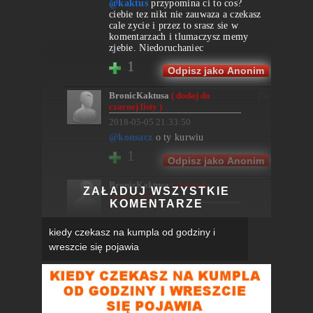
@kaktus
przypomina ci to cos?
ciebie tez nikt nie zauwaza a czekasz
cale zycie i przez to srasz sie w
komentarzach i tlumaczysz memy
zjebie. Niedoruchaniec
1
Odpisz jako Anonim
BronicKaktusa
( dodaj do
czarnej listy )
2018-05-05 21:33:50
@konsacz
o ty kurwiu
1
Odpisz jako Anonim
BronicKaktusa
( dodaj do
ZAŁADUJ WSZYSTKIE
czarnej listy )
KOMENTARZE
2018-05-05 21:34:43
@konsacz
pierdole cie! A nie
kiedy czekasz na kumpla od godziny i
przepraszam wujek i pies sasiada byli
wreszcie się pojawia
pierwsi
1
Odpisz jako Anonim
Anonim