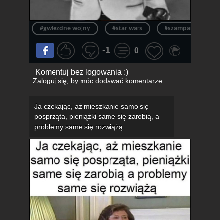
#gwiezdne wojny
#star wars
#szampan
#
-1
0
Komentuj bez logowania :)
Zaloguj się
, by móc dodawać komentarze.
Ja czekając, aż mieszkanie samo się
posprząta, pieniążki same się zarobią, a
problemy same się rozwiążą