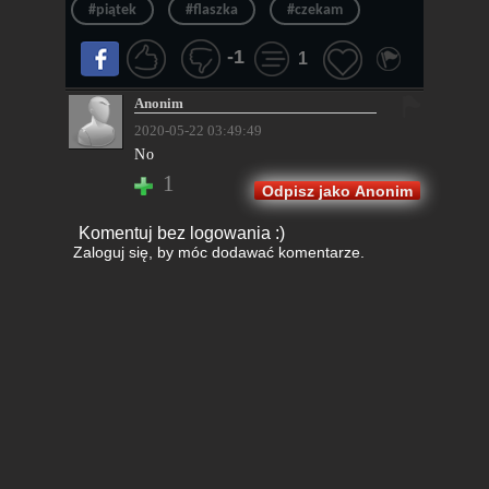
#piątek
#flaszka
#czekam
-1
1
Anonim
2020-05-22 03:49:49
No
1
Odpisz jako Anonim
Komentuj bez logowania :)
Zaloguj się
, by móc dodawać komentarze.