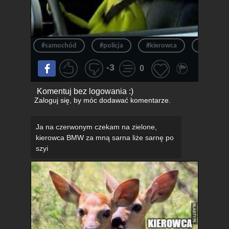
#samochód
#policja
#kierowca
#auto
-3
0
Komentuj bez logowania :)
Zaloguj się
, by móc dodawać komentarze.
Ja na czerwonym czekam na zielone,
kierowca BMW za mną sarna liże sarnę po
szyi