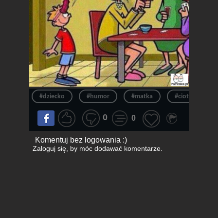
#dziecko
#humor
#matka
#ciotka
0
0
Komentuj bez logowania :)
Zaloguj się
, by móc dodawać komentarze.