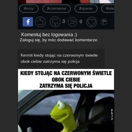
#oczy
#czerwone
#spacer
#wielkanoc
3
0
Komentuj bez logowania :)
Zaloguj się
, by móc dodawać komentarze.
Kermit kiedy stojąc na czerwonym świetle
obok ciebie zatrzyma się policja