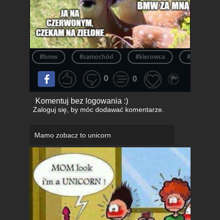
#bmw
#samochód
#kierowca
#auto
0
0
Komentuj bez logowania :)
Zaloguj się
, by móc dodawać komentarze.
Mamo zobacz to unicorn