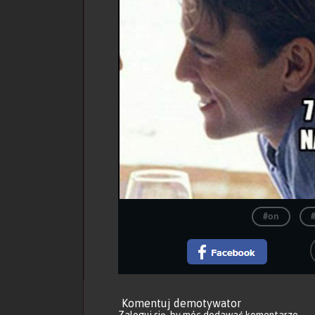
#on
Komentuj demotywator
Zaloguj się
, by móc dodawać komentarze.