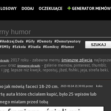
LOSOWY
DODAJ
OCZEKUJĄCE
GENERATOR MEMÓW
#Andrzej Duda
#Gify
#Demoty
#Demotywatory
#SMSy
#Szkoła
#Studia
#Komiksy
#Humor
2017 roku - zabawne memy,
śmieszne zdjęcia
, najlepsze
obrazki
oraz
- galerie memów, pinterest, thumblr,
umor
śmieszne obrazki
jpg. lepsze niż kwejk, repostuj, jbzd, fishki, jeja, strefa beki,
albo jak mówią faceci 18-20 cm.
2023-01-14 21:30:01
przez
koko
ę auta które chciałem kupić, było 25 wpisów lub
dnego miałam przed tobą