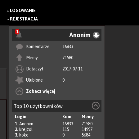
LOGOWANIE
»
REJESTRACJA
»
1
Anonim
Komentarze:
16833
Memy:
71580
Dołaczył
2017-07-11
Ulubione
0
Zobacz więcej
Top 10 użytkowników
Login:
Kom.
Memy
1.
Anonim
16833
71580
2.
krejzol
115
14997
3.
koko
0
5684