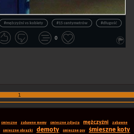
#mężczyźni vs kobiety
#15 centymetrów
#długość
0
1
mężczyźni
śmieszne
zabawne memy
śmieszne zdjęcia
zabawne
demoty
śmieszne koty
śmieszne obrazki
śmieszne psy