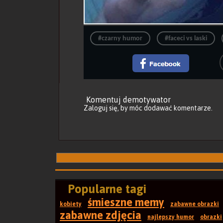
#czarny humor
#faceci vs laski
Komentuj demotywator
Zaloguj się
, by móc dodawać komentarze.
Popularne tagi
śmieszne memy
kobiety
zabawne obrazki
zabawne zdjęcia
najlepszy humor
obrazki