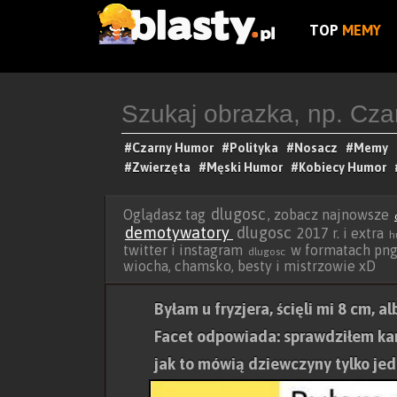
TOP
MEMY
#Czarny Humor
#Polityka
#Nosacz
#Memy
#Zwierzęta
#Męski Humor
#Kobiecy Humor
dlugosc
Oglądasz tag
, zobacz najnowsze
demotywatory
dlugosc
2017 r. i extra
h
twitter i instagram
w formatach png i 
dlugosc
wiocha, chamsko, besty i mistrzowie xD
Byłam u fryzjera, ścięli mi 8 cm, 
Facet odpowiada: sprawdziłem kart
jak to mówią dziewczyny tylko je