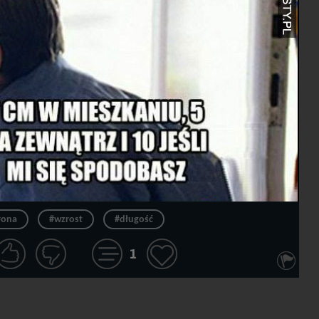
#ona
#wzrost
#długość
1