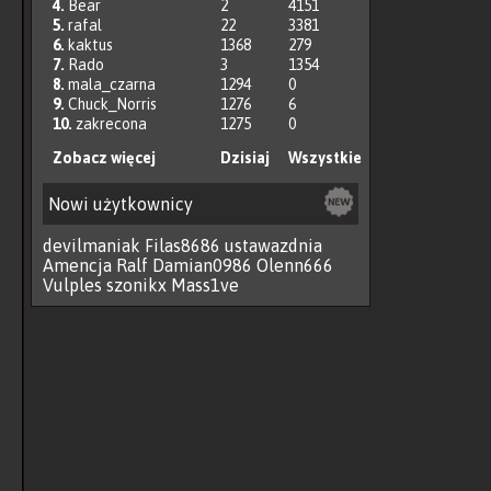
4.
Bear
2
4151
5.
rafal
22
3381
6.
kaktus
1368
279
7.
Rado
3
1354
8.
mala_czarna
1294
0
9.
Chuck_Norris
1276
6
10.
zakrecona
1275
0
Zobacz więcej
Dzisiaj
Wszystkie
Nowi użytkownicy
devilmaniak
Filas8686
ustawazdnia
Amencja
Ralf
Damian0986
Olenn666
Vulples
szonikx
Mass1ve