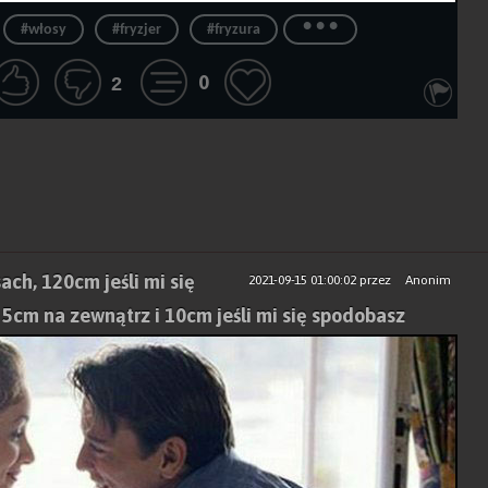
...
#włosy
#fryzjer
#fryzura
0
2
ch, 120cm jeśli mi się
2021-09-15 01:00:02
przez
Anonim
5cm na zewnątrz i 10cm jeśli mi się spodobasz