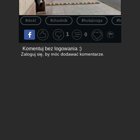
#dość
#chodnik
#hulajnoga
#hulajnogi
1
0
Komentuj bez logowania :)
Zaloguj się
, by móc dodawać komentarze.