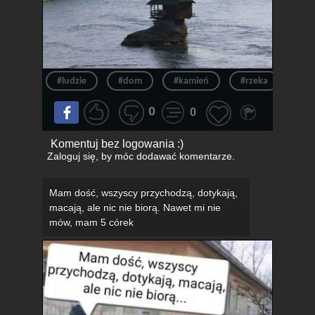
#ludzie
#dom
#kamień
#rzeka
#sk
0
0
Komentuj bez logowania :)
Zaloguj się
, by móc dodawać komentarze.
Mam dość, wszyscy przychodzą, dotykają,
macają, ale nic nie biorą. Nawet mi nie
mów, mam 5 córek