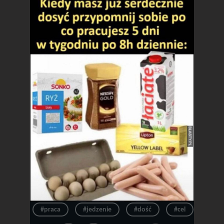
#praca
#jedzenie
#dość
#cel
#dos