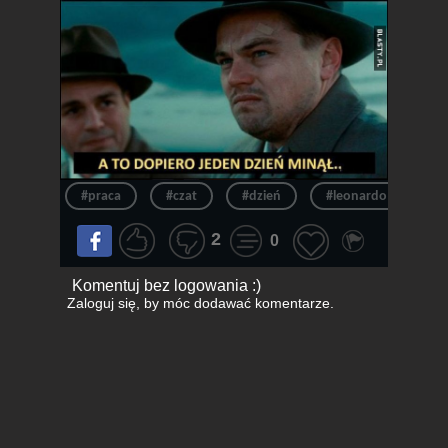
#praca
#czat
#dzień
#leonardo dicaprio
2
0
Komentuj bez logowania :)
Zaloguj się
, by móc dodawać komentarze.