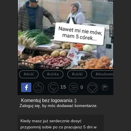
#dość
#córka
#córki
#dosłownie
#
15
0
Komentuj bez logowania :)
Zaloguj się
, by móc dodawać komentarze.
Kiedy masz już serdecznie dosyć
przypomnij sobie po co pracujesz 5 dni w