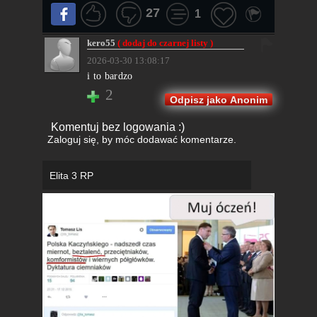
27
1
kero55
( dodaj do czarnej listy )
2026-03-30 13:08:17
i to bardzo
2
Odpisz jako Anonim
Komentuj bez logowania :)
Zaloguj się
, by móc dodawać komentarze.
Elita 3 RP