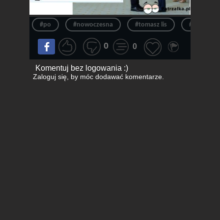
#po
#nowoczesna
#tomasz lis
#komorow
0
0
Komentuj bez logowania :)
Zaloguj się
, by móc dodawać komentarze.